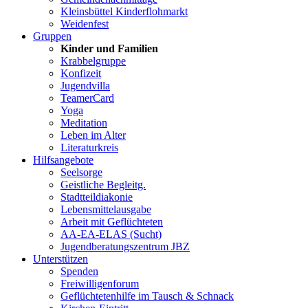
Kleinsbüttel Kinder­flohmarkt
Weidenfest
Gruppen
Kinder und Familien
Krabbelgruppe
Konfizeit
Jugendvilla
TeamerCard
Yoga
Meditation
Leben im Alter
Literaturkreis
Hilfsangebote
Seelsorge
Geistliche Begleitg.
Stadtteildiakonie
Lebensmittelausgabe
Arbeit mit Geflüchteten
AA-EA-ELAS (Sucht)
Jugendberatungs­zentrum JBZ
Unterstützen
Spenden
Freiwilligenforum
Geflüchtetenhilfe im Tausch & Schnack