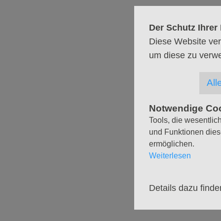
internationale Organi
ein, die unseren Gem
Der Schutz Ihrer 
Orgelkonzert schenk
Diese Website ver
um diese zu verw
Die Veranstaltungen f
statt. Eine Anmeldung/Re
All
Komm vorbei und lausc
Freundeskreis der Kir
Notwendige Co
Tools, die wesentlic
und Funktionen dies
ÜBER­SICHT DER 
ermöglichen.
Weiterlesen
Details dazu finde