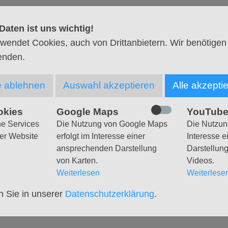
st:innen nach Eimsbüttel in die Christuskirche
eindemitgliedern samstäglich ein neues
Daten ist uns wichtig!
en.
wendet Cookies, auch von Drittanbietern. Wir benötigen
enden.
inden jeden Samstag-Abend in den Sommerferien
servierung ist nicht erforderlich, der Eintritt ist frei.
e ablehnen
Auswahl akzeptieren
Alle akzepti
he den Klängen unserer Beckerath-Orgel. Der
chenmusik
finanziert den Eimsbütteler Orgelsommer.
okies
Google Maps
YouTub
he Services
Die Nutzung von Google Maps
Die Nutzung
er Website
erfolgt im Interesse einer
Interesse 
ORGEL­SOMMER-KO
ansprechenden Darstellung
Darstellun
von Karten.
Videos.
Weiterlesen
Weiterlese
XXIV. Eimsbü
n Sie in unserer
Datenschutzerklärung
.
Hier siehst Du das aktuel