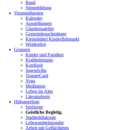
Band
Stimmbildung
Veranstaltungen
Kalender
Ausstellungen
Glaubensatelier
Gemeindenachmittage
Kleinsbüttel Kinder­flohmarkt
Weidenfest
Gruppen
Kinder und Familien
Krabbelgruppe
Konfizeit
Jugendvilla
TeamerCard
Yoga
Meditation
Leben im Alter
Literaturkreis
Hilfsangebote
Seelsorge
Geistliche Begleitg.
Stadtteildiakonie
Lebensmittelausgabe
Arbeit mit Geflüchteten