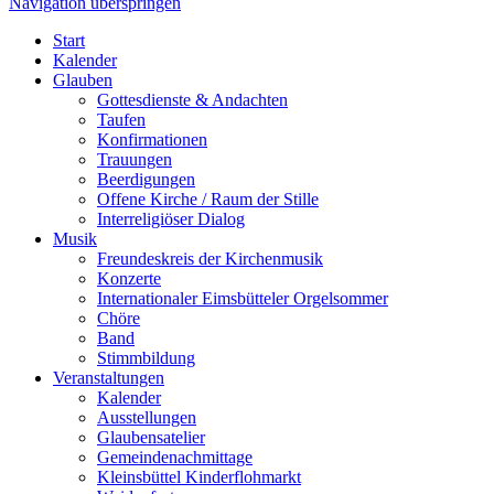
Navigation überspringen
Start
Kalender
Glauben
Gottesdienste & Andachten
Taufen
Konfirmationen
Trauungen
Beerdigungen
Offene Kirche / Raum der Stille
Interreligiöser Dialog
Musik
Freundeskreis der Kirchenmusik
Konzerte
Internationaler Eimsbütteler Orgelsommer
Chöre
Band
Stimmbildung
Veranstaltungen
Kalender
Ausstellungen
Glaubensatelier
Gemeindenachmittage
Kleinsbüttel Kinder­flohmarkt