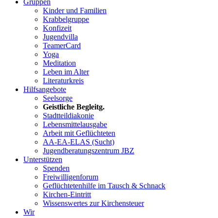
Gruppen
Kinder und Familien
Krabbelgruppe
Konfizeit
Jugendvilla
TeamerCard
Yoga
Meditation
Leben im Alter
Literaturkreis
Hilfsangebote
Seelsorge
Geistliche Begleitg.
Stadtteildiakonie
Lebensmittelausgabe
Arbeit mit Geflüchteten
AA-EA-ELAS (Sucht)
Jugendberatungs­zentrum JBZ
Unterstützen
Spenden
Freiwilligenforum
Geflüchtetenhilfe im Tausch & Schnack
Kirchen-Eintritt
Wissenswertes zur Kirchensteuer
Wir