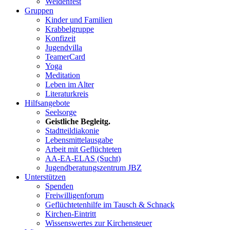
Weidenfest
Gruppen
Kinder und Familien
Krabbelgruppe
Konfizeit
Jugendvilla
TeamerCard
Yoga
Meditation
Leben im Alter
Literaturkreis
Hilfsangebote
Seelsorge
Geistliche Begleitg.
Stadtteildiakonie
Lebensmittelausgabe
Arbeit mit Geflüchteten
AA-EA-ELAS (Sucht)
Jugendberatungs­zentrum JBZ
Unterstützen
Spenden
Freiwilligenforum
Geflüchtetenhilfe im Tausch & Schnack
Kirchen-Eintritt
Wissenswertes zur Kirchensteuer