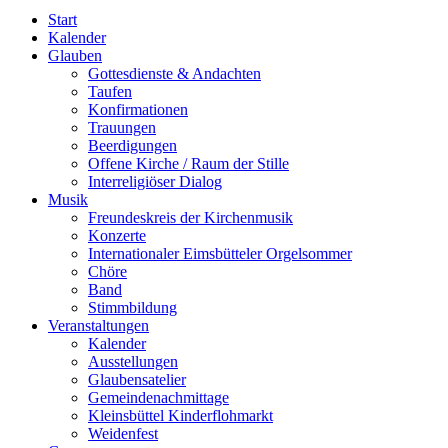
Start
Kalender
Glauben
Gottesdienste & Andachten
Taufen
Konfirmationen
Trauungen
Beerdigungen
Offene Kirche / Raum der Stille
Interreligiöser Dialog
Musik
Freundeskreis der Kirchenmusik
Konzerte
Internationaler Eimsbütteler Orgelsommer
Chöre
Band
Stimmbildung
Veranstaltungen
Kalender
Ausstellungen
Glaubensatelier
Gemeindenachmittage
Kleinsbüttel Kinder­flohmarkt
Weidenfest