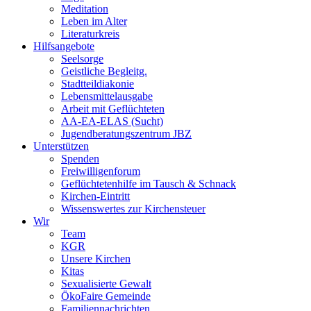
Meditation
Leben im Alter
Literaturkreis
Hilfsangebote
Seelsorge
Geistliche Begleitg.
Stadtteildiakonie
Lebensmittelausgabe
Arbeit mit Geflüchteten
AA-EA-ELAS (Sucht)
Jugendberatungs­zentrum JBZ
Unterstützen
Spenden
Freiwilligenforum
Geflüchtetenhilfe im Tausch & Schnack
Kirchen-Eintritt
Wissenswertes zur Kirchensteuer
Wir
Team
KGR
Unsere Kirchen
Kitas
Sexualisierte Gewalt
ÖkoFaire Gemeinde
Familiennachrichten