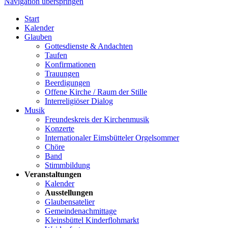
Navigation überspringen
Start
Kalender
Glauben
Gottesdienste & Andachten
Taufen
Konfirmationen
Trauungen
Beerdigungen
Offene Kirche / Raum der Stille
Interreligiöser Dialog
Musik
Freundeskreis der Kirchenmusik
Konzerte
Internationaler Eimsbütteler Orgelsommer
Chöre
Band
Stimmbildung
Veranstaltungen
Kalender
Ausstellungen
Glaubensatelier
Gemeindenachmittage
Kleinsbüttel Kinder­flohmarkt