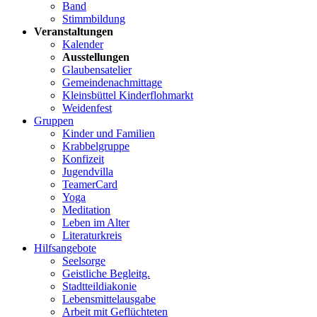
Band
Stimmbildung
Veranstaltungen
Kalender
Ausstellungen
Glaubensatelier
Gemeindenachmittage
Kleinsbüttel Kinder­flohmarkt
Weidenfest
Gruppen
Kinder und Familien
Krabbelgruppe
Konfizeit
Jugendvilla
TeamerCard
Yoga
Meditation
Leben im Alter
Literaturkreis
Hilfsangebote
Seelsorge
Geistliche Begleitg.
Stadtteildiakonie
Lebensmittelausgabe
Arbeit mit Geflüchteten