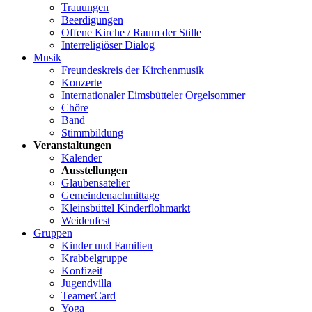
Trauungen
Beerdigungen
Offene Kirche / Raum der Stille
Interreligiöser Dialog
Musik
Freundeskreis der Kirchenmusik
Konzerte
Internationaler Eimsbütteler Orgelsommer
Chöre
Band
Stimmbildung
Veranstaltungen
Kalender
Ausstellungen
Glaubensatelier
Gemeindenachmittage
Kleinsbüttel Kinder­flohmarkt
Weidenfest
Gruppen
Kinder und Familien
Krabbelgruppe
Konfizeit
Jugendvilla
TeamerCard
Yoga