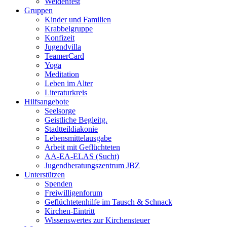
Weidenfest
Gruppen
Kinder und Familien
Krabbelgruppe
Konfizeit
Jugendvilla
TeamerCard
Yoga
Meditation
Leben im Alter
Literaturkreis
Hilfsangebote
Seelsorge
Geistliche Begleitg.
Stadtteildiakonie
Lebensmittelausgabe
Arbeit mit Geflüchteten
AA-EA-ELAS (Sucht)
Jugendberatungs­zentrum JBZ
Unterstützen
Spenden
Freiwilligenforum
Geflüchtetenhilfe im Tausch & Schnack
Kirchen-Eintritt
Wissenswertes zur Kirchensteuer