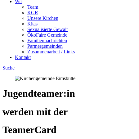
Wir
Team
KGR
Unsere Kirchen
Kitas
Sexualisierte Gewalt
ÖkoFaire Gemeinde
Familiennachrichten
Partnergemeinden
Zusammenarbeit / Links
Kontakt
Suche
Jugendteamer:in
werden mit der
TeamerCard