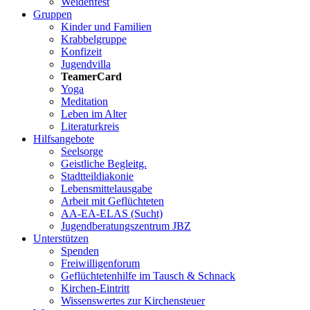
Weidenfest
Gruppen
Kinder und Familien
Krabbelgruppe
Konfizeit
Jugendvilla
TeamerCard
Yoga
Meditation
Leben im Alter
Literaturkreis
Hilfsangebote
Seelsorge
Geistliche Begleitg.
Stadtteildiakonie
Lebensmittelausgabe
Arbeit mit Geflüchteten
AA-EA-ELAS (Sucht)
Jugendberatungs­zentrum JBZ
Unterstützen
Spenden
Freiwilligenforum
Geflüchtetenhilfe im Tausch & Schnack
Kirchen-Eintritt
Wissenswertes zur Kirchensteuer