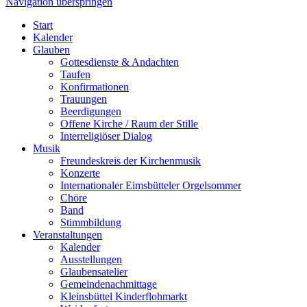
Navigation überspringen
Start
Kalender
Glauben
Gottesdienste & Andachten
Taufen
Konfirmationen
Trauungen
Beerdigungen
Offene Kirche / Raum der Stille
Interreligiöser Dialog
Musik
Freundeskreis der Kirchenmusik
Konzerte
Internationaler Eimsbütteler Orgelsommer
Chöre
Band
Stimmbildung
Veranstaltungen
Kalender
Ausstellungen
Glaubensatelier
Gemeindenachmittage
Kleinsbüttel Kinder­flohmarkt