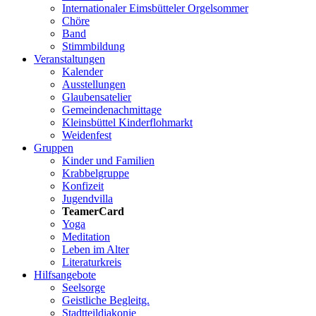
Internationaler Eimsbütteler Orgelsommer
Chöre
Band
Stimmbildung
Veranstaltungen
Kalender
Ausstellungen
Glaubensatelier
Gemeindenachmittage
Kleinsbüttel Kinder­flohmarkt
Weidenfest
Gruppen
Kinder und Familien
Krabbelgruppe
Konfizeit
Jugendvilla
TeamerCard
Yoga
Meditation
Leben im Alter
Literaturkreis
Hilfsangebote
Seelsorge
Geistliche Begleitg.
Stadtteildiakonie