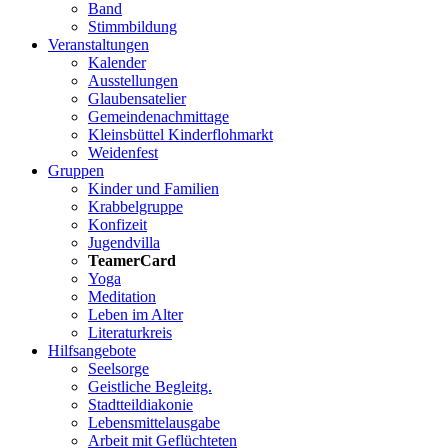
Band
Stimmbildung
Veranstaltungen
Kalender
Ausstellungen
Glaubensatelier
Gemeindenachmittage
Kleinsbüttel Kinder­flohmarkt
Weidenfest
Gruppen
Kinder und Familien
Krabbelgruppe
Konfizeit
Jugendvilla
TeamerCard
Yoga
Meditation
Leben im Alter
Literaturkreis
Hilfsangebote
Seelsorge
Geistliche Begleitg.
Stadtteildiakonie
Lebensmittelausgabe
Arbeit mit Geflüchteten