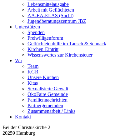
Lebensmittelausgabe
Arbeit mit Geflüchteten
AA-EA-ELAS (Sucht)
Jugendberatungs­zentrum JBZ
Unterstützen
Spenden
Freiwilligenforum
Geflüchtetenhilfe im Tausch & Schnack
Kirchen-Eintritt
Wissenswertes zur Kirchensteuer
Wir
Team
KGR
Unsere Kirchen
Kitas
Sexualisierte Gewalt
ÖkoFaire Gemeinde
Familiennachrichten
Partnergemeinden
Zusammenarbeit / Links
Kontakt
Bei der Christuskirche 2
20259 Hamburg