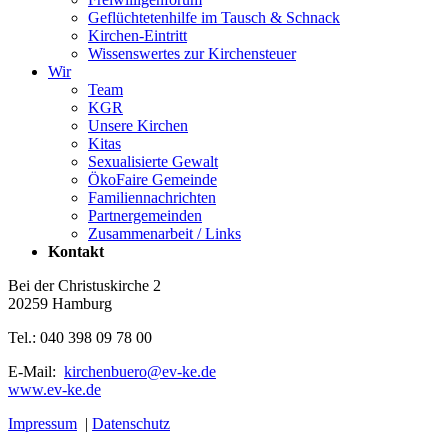
Geflüchtetenhilfe im Tausch & Schnack
Kirchen-Eintritt
Wissenswertes zur Kirchensteuer
Wir
Team
KGR
Unsere Kirchen
Kitas
Sexualisierte Gewalt
ÖkoFaire Gemeinde
Familiennachrichten
Partnergemeinden
Zusammenarbeit / Links
Kontakt
Bei der Christuskirche 2
20259 Hamburg
Tel.: 040 398 09 78 00
E-Mail:
kirchenbuero@ev-ke.de
www.ev-ke.de
Impressum
|
Datenschutz