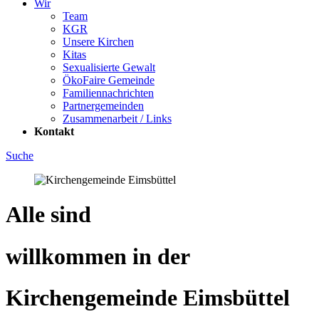
Wir
Team
KGR
Unsere Kirchen
Kitas
Sexualisierte Gewalt
ÖkoFaire Gemeinde
Familiennachrichten
Partnergemeinden
Zusammenarbeit / Links
Kontakt
Suche
Alle sind
will­kom­men in der
Kir­chen­ge­mein­de Eimsbüttel