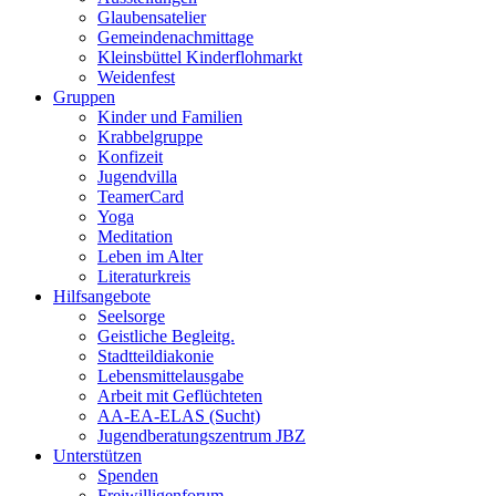
Glaubensatelier
Gemeindenachmittage
Kleinsbüttel Kinder­flohmarkt
Weidenfest
Gruppen
Kinder und Familien
Krabbelgruppe
Konfizeit
Jugendvilla
TeamerCard
Yoga
Meditation
Leben im Alter
Literaturkreis
Hilfsangebote
Seelsorge
Geistliche Begleitg.
Stadtteildiakonie
Lebensmittelausgabe
Arbeit mit Geflüchteten
AA-EA-ELAS (Sucht)
Jugendberatungs­zentrum JBZ
Unterstützen
Spenden
Freiwilligenforum