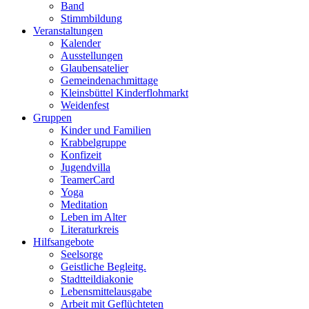
Band
Stimmbildung
Veranstaltungen
Kalender
Ausstellungen
Glaubensatelier
Gemeindenachmittage
Kleinsbüttel Kinder­flohmarkt
Weidenfest
Gruppen
Kinder und Familien
Krabbelgruppe
Konfizeit
Jugendvilla
TeamerCard
Yoga
Meditation
Leben im Alter
Literaturkreis
Hilfsangebote
Seelsorge
Geistliche Begleitg.
Stadtteildiakonie
Lebensmittelausgabe
Arbeit mit Geflüchteten