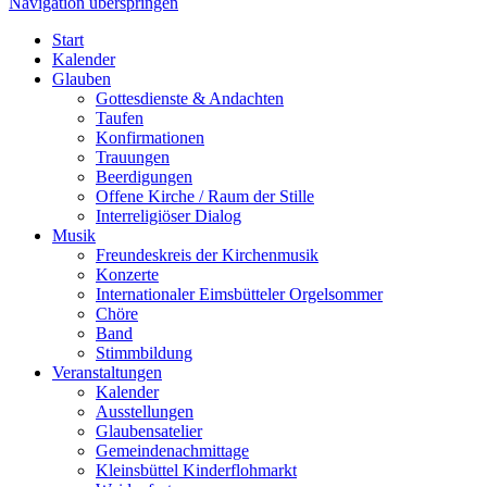
Navigation überspringen
Start
Kalender
Glauben
Gottesdienste & Andachten
Taufen
Konfirmationen
Trauungen
Beerdigungen
Offene Kirche / Raum der Stille
Interreligiöser Dialog
Musik
Freundeskreis der Kirchenmusik
Konzerte
Internationaler Eimsbütteler Orgelsommer
Chöre
Band
Stimmbildung
Veranstaltungen
Kalender
Ausstellungen
Glaubensatelier
Gemeindenachmittage
Kleinsbüttel Kinder­flohmarkt