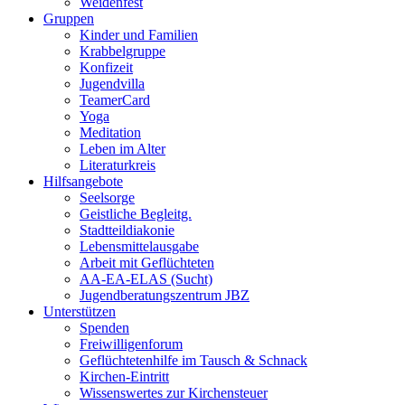
Weidenfest
Gruppen
Kinder und Familien
Krabbelgruppe
Konfizeit
Jugendvilla
TeamerCard
Yoga
Meditation
Leben im Alter
Literaturkreis
Hilfsangebote
Seelsorge
Geistliche Begleitg.
Stadtteildiakonie
Lebensmittelausgabe
Arbeit mit Geflüchteten
AA-EA-ELAS (Sucht)
Jugendberatungs­zentrum JBZ
Unterstützen
Spenden
Freiwilligenforum
Geflüchtetenhilfe im Tausch & Schnack
Kirchen-Eintritt
Wissenswertes zur Kirchensteuer