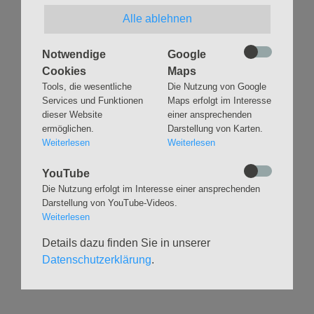
m
Alle ablehnen
ZURÜCK
s
b
Notwendige
Google
ü
Cookies
Maps
Tools, die wesentliche
Die Nutzung von Google
t
Services und Funktionen
Maps erfolgt im Interesse
t
dieser Website
einer ansprechenden
e
ermöglichen.
Darstellung von Karten.
Navigation
GLAUBEN
MUSIK
l
Weiterlesen
Weiterlesen
überspringen
e
Gottesdienste &
Freundeskreis der
YouTube
r
Andachten
Kirchenmusik
Die Nutzung erfolgt im Interesse einer ansprechenden
O
Taufen
Konzerte
Darstellung von YouTube-Videos.
r
Konfirmationen
Internationaler
Weiterlesen
Eimsbütteler
g
Trauungen
Orgelsommer
Details dazu finden Sie in unserer
e
Beerdigungen
Chöre
Datenschutzerklärung
.
l
Offene Kirche / Raum der
Band
Stille
s
Stimmbildung
Interreligiöser Dialog
o