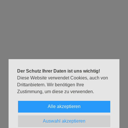
Eimsbütteler Orgelsommer
Samstag, 25.07.2026
18:00 Uhr
Christuskirche Eimsbüttel
Der Schutz Ihrer Daten ist uns wichtig!
Diese Website verwendet Cookies, auch von
XXIV. Eimsbütteler Orgelsommer
Drittanbietern. Wir benötigen Ihre
Wilhelm Schmidts
Zustimmung, um diese zu verwenden.
Zu hören gibt es Werke von J.S. Bach, H.P. Türk, F. Liszt
Alle akzeptieren
u.a.
E
Weiterlesen …
Auswahl akzeptieren
i