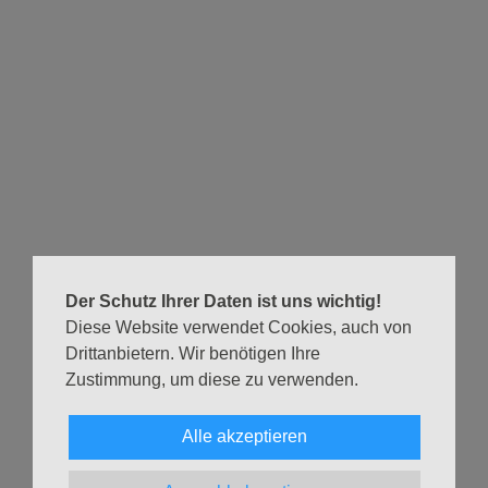
Biographie Projekt
Samstag, 29.11.2025
12:00–17:00 Uhr
Apostelkirche Eimsbüttel
Theaterprojekt
Der Schutz Ihrer Daten ist uns wichtig!
Diese Website verwendet Cookies, auch von
Theater und Video
Drittanbietern. Wir benötigen Ihre
Zustimmung, um diese zu verwenden.
Wer hat Lust eigene Erfahrungen, Erlebnisse, Gedanken
und Träume in einem Video Theater Projekt einzubringen?
Alle akzeptieren
Gemeinsam beschäftigen wir uns mit Stationen unserer
Biographien.