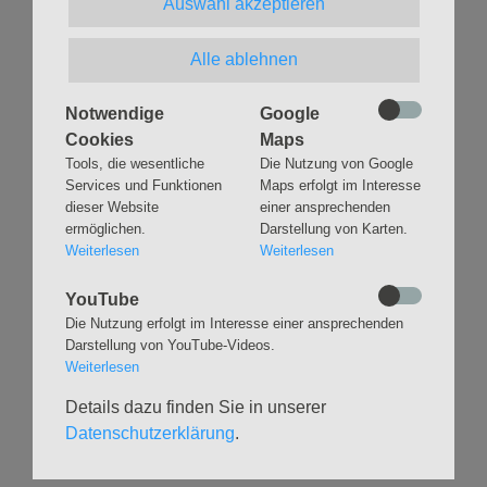
Auswahl akzeptieren
B
Weiterlesen …
Alle ablehnen
i
o
ZURÜCK
Notwendige
g
Google
Cookies
Maps
r
Tools, die wesentliche
Die Nutzung von Google
a
Services und Funktionen
Maps erfolgt im Interesse
p
dieser Website
einer ansprechenden
h
ermöglichen.
Darstellung von Karten.
i
Weiterlesen
Weiterlesen
Navigation
GLAUBEN
MUSIK
e
überspringen
YouTube
P
Gottesdienste &
Freundeskreis der
Die Nutzung erfolgt im Interesse einer ansprechenden
r
Andachten
Kirchenmusik
Darstellung von YouTube-Videos.
o
Taufen
Konzerte
Weiterlesen
j
Konfirmationen
Internationaler
Details dazu finden Sie in unserer
Eimsbütteler
e
Trauungen
Orgelsommer
Datenschutzerklärung
.
k
Beerdigungen
Chöre
t
Offene Kirche / Raum der
Band