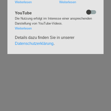
Stille
Weiterlesen
Weiterlesen
f
Stimmbildung
Interreligiöser Dialog
o
YouTube
r
Die Nutzung erfolgt im Interesse einer ansprechenden
VERANSTALTUNGEN
GRUPPEN
m
Darstellung von YouTube-Videos.
a
Weiterlesen
Kalender
Kinder und Familien
t
Ausstellungen
Krabbelgruppe
Details dazu finden Sie in unserer
i
Glaubensatelier
Konfizeit
Datenschutzerklärung
.
o
Gemeindenachmittage
Jugendvilla
n
Kleinsbüttel Kinder­
TeamerCard
s
flohmarkt
Yoga
t
Weidenfest
Meditation
a
Leben im Alter
g
Literaturkreis
HILFSANGEBOTE
UNTERSTÜTZEN
Seelsorge
Spenden
Geistliche Begleitg.
Freiwilligenforum