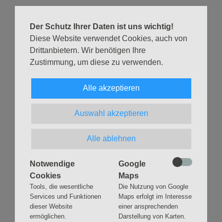
G
Weiterlesen …
Der Schutz Ihrer Daten ist uns wichtig!
o
Diese Website verwendet Cookies, auch von
t
Drittanbietern. Wir benötigen Ihre
ZURÜCK
t
Zustimmung, um diese zu verwenden.
e
s
Alle akzeptieren
d
i
Auswahl akzeptieren
e
Navigation
GLAUBEN
MUSIK
n
überspringen
Alle ablehnen
s
Gottesdienste &
Freundeskreis der
t
Andachten
Kirchenmusik
Notwendige
Google
z
Taufen
Konzerte
Cookies
Maps
u
Konfirmationen
Internationaler
Tools, die wesentliche
Die Nutzung von Google
Eimsbütteler
m
Trauungen
Orgelsommer
Services und Funktionen
Maps erfolgt im Interesse
R
Beerdigungen
dieser Website
einer ansprechenden
Chöre
e
Offene Kirche / Raum der
ermöglichen.
Darstellung von Karten.
Band