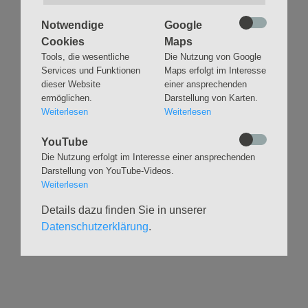
Notwendige
Google
Cookies
Maps
Tools, die wesentliche
Die Nutzung von Google
Services und Funktionen
Maps erfolgt im Interesse
Navigation
GLAUBEN
MUSIK
dieser Website
einer ansprechenden
überspringen
ermöglichen.
Darstellung von Karten.
Gottesdienste &
Freundeskreis der
Weiterlesen
Weiterlesen
Andachten
Kirchenmusik
Taufen
Konzerte
YouTube
Konfirmationen
Internationaler
Die Nutzung erfolgt im Interesse einer ansprechenden
Eimsbütteler
Trauungen
Darstellung von YouTube-Videos.
Orgelsommer
Beerdigungen
Weiterlesen
Chöre
Offene Kirche / Raum der
Details dazu finden Sie in unserer
Band
Stille
Datenschutzerklärung
.
Stimmbildung
Interreligiöser Dialog
VERANSTALTUNGEN
GRUPPEN
Kalender
Kinder und Familien