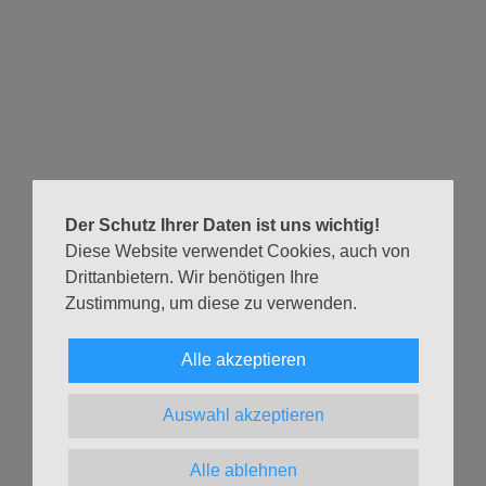
dir etwas von der Seele zu reden.
Von 17:00 – 17:30 Uhr findet eine Taizé-Andacht mit einem
kleinen Impulsgedanken, mit Stille und einfachen
Liedversen statt. Von 17:30 – 19:00 Uhr könnt Ihr dann für
jeweils 30 Min. Platz nehmen in einem Sessel und findet
ein Ohr, ein Herz und einen wachen Geist als Gegenüber
in einem Seelsorgegespräch.
Der Schutz Ihrer Daten ist uns wichtig!
Wir sind gern für Euch da!
Diese Website verwendet Cookies, auch von
Zeit & Ohr mit Taizé-Liedern und Stille
Drittanbietern. Wir benötigen Ihre
21.09.2025, 17 Uhr
Zustimmung, um diese zu verwenden.
Apostelkirche
Alle akzeptieren
Eine Übersicht über alle Gottesdiensttermine im aktuellen
Monat findest Du auf der Seite
Gottesdienste & Andachten
.
Auswahl akzeptieren
Zurück
Alle ablehnen