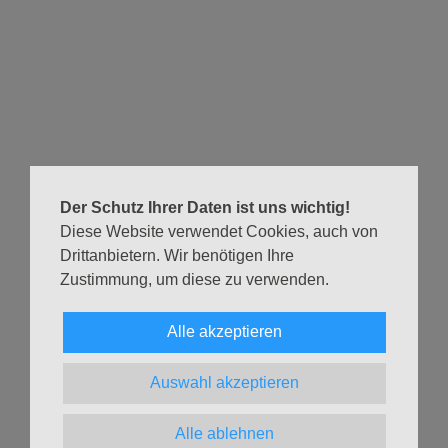
dir etwas von der Seele zu reden.
Von 17:00 – 17:30 Uhr findet eine Taizé-Andacht mit einem
kleinen Impulsgedanken, mit Stille und einfachen
Liedversen statt. Von 17:30 – 19:00 Uhr könnt Ihr dann für
jeweils 30 Min. Platz nehmen in einem Sessel und findet
ein Ohr, ein Herz und einen wachen Geist als Gegenüber
in einem Seelsorgegespräch.
Der Schutz Ihrer Daten ist uns wichtig!
Wir sind gern für Euch da!
Diese Website verwendet Cookies, auch von
Zeit & Ohr mit Taizé-Liedern und Stille
Drittanbietern. Wir benötigen Ihre
21.09.2025, 17 Uhr
Zustimmung, um diese zu verwenden.
Apostelkirche
Alle akzeptieren
Eine Übersicht über alle Gottesdiensttermine im aktuellen
Monat findest Du auf der Seite
Gottesdienste & Andachten
.
Auswahl akzeptieren
Zurück
Alle ablehnen