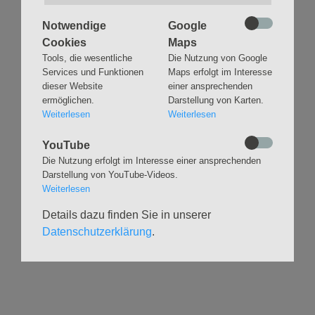
Notwendige
Google
Cookies
Maps
Tools, die wesentliche
Die Nutzung von Google
Services und Funktionen
Maps erfolgt im Interesse
Navigation
GLAUBEN
MUSIK
dieser Website
einer ansprechenden
überspringen
ermöglichen.
Darstellung von Karten.
Gottesdienste &
Freundeskreis der
Weiterlesen
Weiterlesen
Andachten
Kirchenmusik
Taufen
Konzerte
YouTube
Konfirmationen
Internationaler
Die Nutzung erfolgt im Interesse einer ansprechenden
Eimsbütteler
Trauungen
Darstellung von YouTube-Videos.
Orgelsommer
Beerdigungen
Weiterlesen
Chöre
Offene Kirche / Raum der
Details dazu finden Sie in unserer
Band
Stille
Datenschutzerklärung
.
Stimmbildung
Interreligiöser Dialog
VERANSTALTUNGEN
GRUPPEN
Kalender
Kinder und Familien