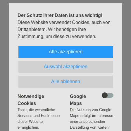
Informationen gibt Irmgard Höfs:
Tel.:
040 850 33 64
Der Schutz Ihrer Daten ist uns wichtig!
E-Mail:
irmi.hoefs@web.de
Diese Website verwendet Cookies, auch von
Drittanbietern. Wir benötigen Ihre
Zurück
Zustimmung, um diese zu verwenden.
Alle akzeptieren
Auswahl akzeptieren
Navigation
GLAUBEN
MUSIK
überspringen
Alle ablehnen
Gottesdienste &
Freundeskreis der
Andachten
Kirchenmusik
Notwendige
Google
Taufen
Konzerte
Cookies
Maps
Konfirmationen
Internationaler
Eimsbütteler
Tools, die wesentliche
Die Nutzung von Google
Trauungen
Orgelsommer
Services und Funktionen
Maps erfolgt im Interesse
Beerdigungen
dieser Website
einer ansprechenden
Chöre
Offene Kirche / Raum der
ermöglichen.
Darstellung von Karten.
Band