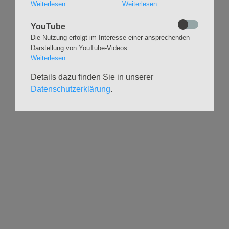
Stille
Weiterlesen
Weiterlesen
Stimmbildung
Interreligiöser Dialog
YouTube
Die Nutzung erfolgt im Interesse einer ansprechenden
VERANSTALTUNGEN
GRUPPEN
Darstellung von YouTube-Videos.
Weiterlesen
Kalender
Kinder und Familien
Ausstellungen
Krabbelgruppe
Details dazu finden Sie in unserer
Glaubensatelier
Konfizeit
Datenschutzerklärung
.
Gemeindenachmittage
Jugendvilla
Kleinsbüttel Kinder­
TeamerCard
flohmarkt
Yoga
Weidenfest
Meditation
Leben im Alter
Literaturkreis
HILFSANGEBOTE
UNTERSTÜTZEN
Seelsorge
Spenden
Geistliche Begleitg.
Freiwilligenforum