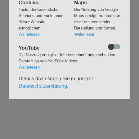
Navigation
Cookies
Maps
GLAUBEN
MUSIK
überspringen
Tools, die wesentliche
Die Nutzung von Google
Gottesdienste &
Freundeskreis der
Services und Funktionen
Maps erfolgt im Interesse
Andachten
Kirchenmusik
dieser Website
einer ansprechenden
Taufen
Konzerte
ermöglichen.
Darstellung von Karten.
Weiterlesen
Weiterlesen
Konfirmationen
Internationaler
Eimsbütteler
Trauungen
Orgelsommer
YouTube
Beerdigungen
Chöre
Die Nutzung erfolgt im Interesse einer ansprechenden
Offene Kirche / Raum der
Darstellung von YouTube-Videos.
Band
Stille
Weiterlesen
Stimmbildung
Interreligiöser Dialog
Details dazu finden Sie in unserer
Datenschutzerklärung
.
VERANSTALTUNGEN
GRUPPEN
Kalender
Kinder und Familien
Ausstellungen
Krabbelgruppe
Glaubensatelier
Konfizeit
Gemeindenachmittage
Jugendvilla
Kleinsbüttel Kinder­
TeamerCard
flohmarkt
Yoga