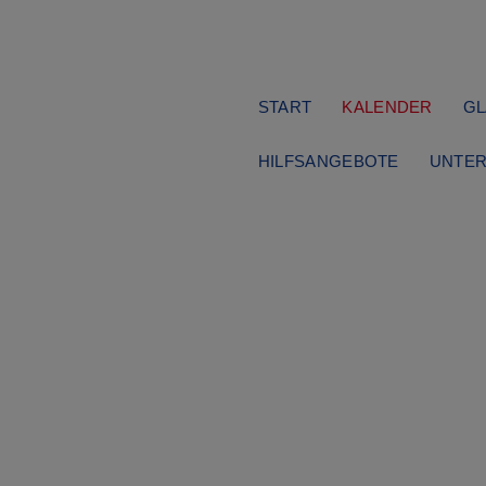
Navigation
START
KALENDER
GL
überspringen
HILFSANGEBOTE
UNTER
Gottesdienst
Sonntag, 19.07.2026
11:00 Uhr
Sommerkirche