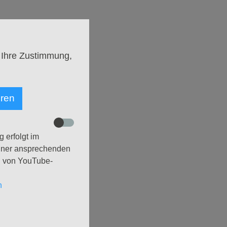
che…“.
bendmahl und Gesang.
 Ihre Zustimmung,
 27. Mai bedacht wurde)
ucht? Nach Lebensfreude,
eren
ng, nach…. Ja, wonach
iele der Geschichten der
e
 erfolgt im
einer ansprechenden
ligen Gottesdienstes. Im
g von YouTube-
n
eeignet, sich mit sich
irklich? Wer bin ich, wenn
r, sich selbst auf die Spur