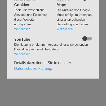
Cookies
Maps
Navigation
GLAUBEN
MUSIK
Tools, die wesentliche
Die Nutzung von Google
überspringen
Services und Funktionen
Maps erfolgt im Interesse
Gottesdienste &
Freundeskreis der
dieser Website
einer ansprechenden
Andachten
Kirchenmusik
ermöglichen.
Darstellung von Karten.
Taufen
Konzerte
Weiterlesen
Weiterlesen
Konfirmationen
Internationaler
Eimsbütteler
Trauungen
YouTube
Orgelsommer
Beerdigungen
Die Nutzung erfolgt im Interesse einer ansprechenden
Chöre
Darstellung von YouTube-Videos.
Offene Kirche / Raum der
Band
Weiterlesen
Stille
Stimmbildung
Interreligiöser Dialog
Details dazu finden Sie in unserer
Datenschutzerklärung
.
VERANSTALTUNGEN
GRUPPEN
Kalender
Kinder und Familien
Ausstellungen
Krabbelgruppe
Glaubensatelier
Konfizeit
Gemeindenachmittage
Jugendvilla
Kleinsbüttel Kinder­
TeamerCard