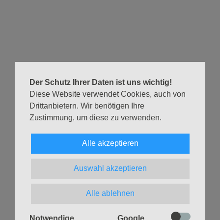
kommen miteinander ins Gespräch über Hoffnung und
Wirklichkeit und freuen uns auf Sie und Euch. Pastorin
Frauke Niejahr und Onlineredakteurin Constance Böhle
Sommerkirche (mit Abendmahl)
Pastorin Frauke Niejahr
17.08.2025, 11 Uhr
Der Schutz Ihrer Daten ist uns wichtig!
Apostelkirche
Diese Website verwendet Cookies, auch von
Musik: Luisa Râpă (Orgel),
Drittanbietern. Wir benötigen Ihre
Carolina Meleán (Gesang)
Zustimmung, um diese zu verwenden.
Eine Übersicht über alle Sommerkirchentermine findest Du
auf der Seite
Gottesdienste & Andachten
.
Alle akzeptieren
Zurück
Auswahl akzeptieren
Alle ablehnen
Notwendige
Google