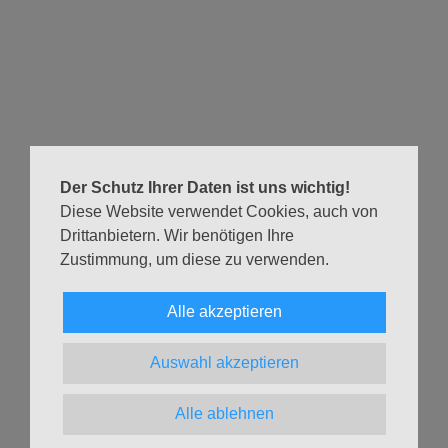
Repertoire mitreißender A-cappella-Nummern an, mit
Texten in einer Bandbreite von sentimental bis vollkommen
albern. Schon bald haben sie nicht nur in Deutschland,
sondern auch im Ausland großen Erfolg.
Aber während sie die politischen Entwicklungen
ignorieren, hat das NS-Regime sie im Blick. Drei der sechs
Harmonists sind Juden und somit für die
Der Schutz Ihrer Daten ist uns wichtig!
Nationalsozialisten nicht hinnehmbar: Die Gruppe wird zur
Diese Website verwendet Cookies, auch von
Auflösung gezwungen.
Drittanbietern. Wir benötigen Ihre
Die Nazis markieren das Ende der Comedian Harmonists,
Zustimmung, um diese zu verwenden.
aber ihre Stimmen klingen weiter.
Alle akzeptieren
Kein Eintritt, Spenden sind willkommen.
Auswahl akzeptieren
Zurück
Alle ablehnen