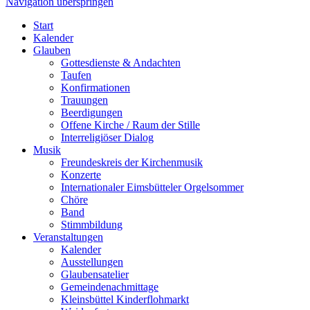
Navigation überspringen
Start
Kalender
Glauben
Gottesdienste & Andachten
Taufen
Konfirmationen
Trauungen
Beerdigungen
Offene Kirche / Raum der Stille
Interreligiöser Dialog
Musik
Freundeskreis der Kirchenmusik
Konzerte
Internationaler Eimsbütteler Orgelsommer
Chöre
Band
Stimmbildung
Veranstaltungen
Kalender
Ausstellungen
Glaubensatelier
Gemeindenachmittage
Kleinsbüttel Kinder­flohmarkt