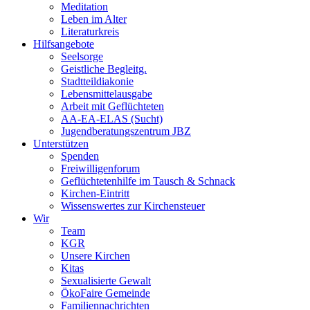
Meditation
Leben im Alter
Literaturkreis
Hilfsangebote
Seelsorge
Geistliche Begleitg.
Stadtteildiakonie
Lebensmittelausgabe
Arbeit mit Geflüchteten
AA-EA-ELAS (Sucht)
Jugendberatungs­zentrum JBZ
Unterstützen
Spenden
Freiwilligenforum
Geflüchtetenhilfe im Tausch & Schnack
Kirchen-Eintritt
Wissenswertes zur Kirchensteuer
Wir
Team
KGR
Unsere Kirchen
Kitas
Sexualisierte Gewalt
ÖkoFaire Gemeinde
Familiennachrichten