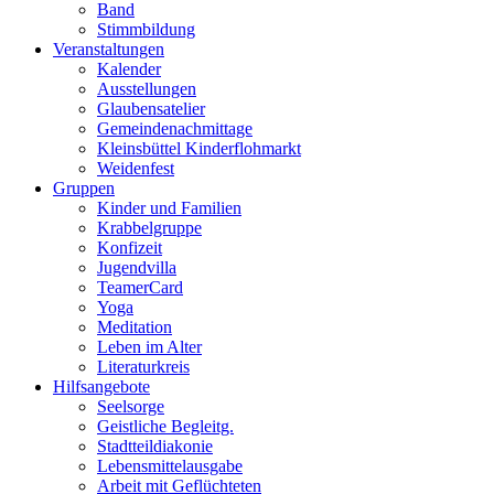
Band
Stimmbildung
Veranstaltungen
Kalender
Ausstellungen
Glaubensatelier
Gemeindenachmittage
Kleinsbüttel Kinder­flohmarkt
Weidenfest
Gruppen
Kinder und Familien
Krabbelgruppe
Konfizeit
Jugendvilla
TeamerCard
Yoga
Meditation
Leben im Alter
Literaturkreis
Hilfsangebote
Seelsorge
Geistliche Begleitg.
Stadtteildiakonie
Lebensmittelausgabe
Arbeit mit Geflüchteten