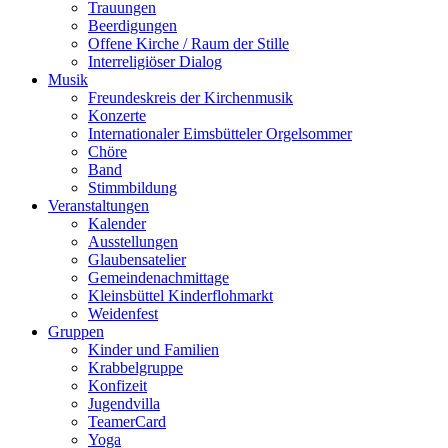
Trauungen
Beerdigungen
Offene Kirche / Raum der Stille
Interreligiöser Dialog
Musik
Freundeskreis der Kirchenmusik
Konzerte
Internationaler Eimsbütteler Orgelsommer
Chöre
Band
Stimmbildung
Veranstaltungen
Kalender
Ausstellungen
Glaubensatelier
Gemeindenachmittage
Kleinsbüttel Kinder­flohmarkt
Weidenfest
Gruppen
Kinder und Familien
Krabbelgruppe
Konfizeit
Jugendvilla
TeamerCard
Yoga