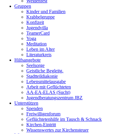
Weidenfest
Gruppen
Kinder und Familien
Krabbelgruppe
Konfizeit
Jugendvilla
TeamerCard
Yoga
Meditation
Leben im Alter
Literaturkreis
Hilfsangebote
Seelsorge
Geistliche Begleitg.
Stadtteildiakonie
Lebensmittelausgabe
Arbeit mit Geflüchteten
AA-EA-ELAS (Sucht)
Jugendberatungs­zentrum JBZ
Unterstützen
Spenden
Freiwilligenforum
Geflüchtetenhilfe im Tausch & Schnack
Kirchen-Eintritt
Wissenswertes zur Kirchensteuer