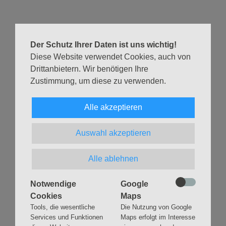
singen.
Der Eintritt ist frei. Wir freuen uns über Spenden für den
Blüthnerflügel der Kirchengemeinde.
Der Schutz Ihrer Daten ist uns wichtig!
Diese Website verwendet Cookies, auch von
Eure Sybille Förster
Drittanbietern. Wir benötigen Ihre
Zustimmung, um diese zu verwenden.
Zurück
Alle akzeptieren
Auswahl akzeptieren
Alle ablehnen
Navigation
GLAUBEN
MUSIK
überspringen
Gottesdienste &
Freundeskreis der
Notwendige
Google
Andachten
Kirchenmusik
Cookies
Maps
Taufen
Konzerte
Tools, die wesentliche
Die Nutzung von Google
Konfirmationen
Internationaler
Services und Funktionen
Maps erfolgt im Interesse
Eimsbütteler