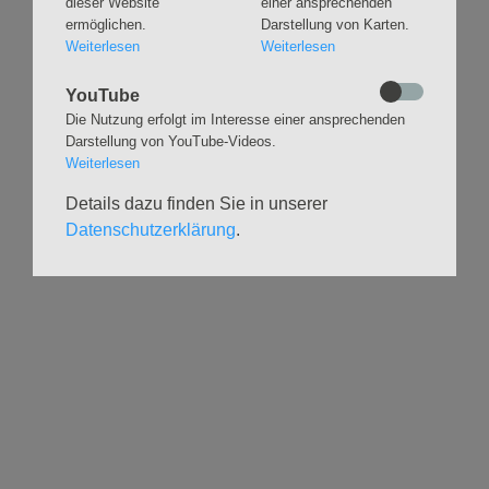
dieser Website
einer ansprechenden
Trauungen
Orgelsommer
ermöglichen.
Darstellung von Karten.
Beerdigungen
Chöre
Weiterlesen
Weiterlesen
Offene Kirche / Raum der
Band
Stille
YouTube
Stimmbildung
Interreligiöser Dialog
Die Nutzung erfolgt im Interesse einer ansprechenden
Darstellung von YouTube-Videos.
Weiterlesen
VERANSTALTUNGEN
GRUPPEN
Details dazu finden Sie in unserer
Kalender
Kinder und Familien
Datenschutzerklärung
.
Ausstellungen
Krabbelgruppe
Glaubensatelier
Konfizeit
Gemeindenachmittage
Jugendvilla
Kleinsbüttel Kinder­
TeamerCard
flohmarkt
Yoga
Weidenfest
Meditation
Leben im Alter
Literaturkreis
HILFSANGEBOTE
UNTERSTÜTZEN