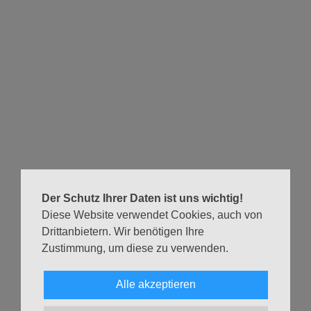
Gottesdienstformat, das uns gut gefällt. Und wir brennen für
unser interaktives und modernes Eimsbütteler
Gottesdienstformat reconnect! Wie toll, wenn sich beide
Teams zusammentun und einen Gottesdienst vorbereiten.
"Die dritte Seite der Medaille": Titel unseres
Wohnzimmerkirche meets reconnect und Traum in Zeiten
der Polarisierung von Gesellschaft und Welt.
Wir freuen uns auf Euch und darauf, mit Euch zusammen
zu feiern.
Euer reconnect-Team und das Team der
Der Schutz Ihrer Daten ist uns wichtig!
Wohnzimmerkirche
Diese Website verwendet Cookies, auch von
Drittanbietern. Wir benötigen Ihre
"Die dritte Seite der Medaille
Zustimmung, um diese zu verwenden.
reconnect meets Wohnzimmerkirche"
08.05.2026, 20:30 Uhr (Musik ab 20 Uhr)
Alle akzeptieren
Apostelkirche