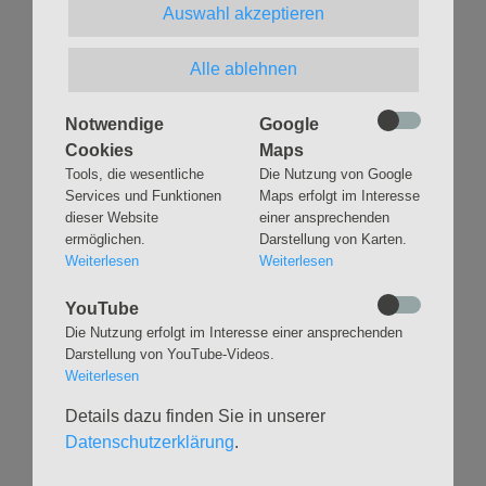
Auswahl akzeptieren
Eine Übersicht über alle Gottesdiensttermine im aktuellen
Alle ablehnen
Monat findest Du auf der Seite
Gottesdienste & Andachten
.
Notwendige
Google
Zurück
Cookies
Maps
Tools, die wesentliche
Die Nutzung von Google
Services und Funktionen
Maps erfolgt im Interesse
dieser Website
einer ansprechenden
ermöglichen.
Darstellung von Karten.
Weiterlesen
Weiterlesen
Navigation
GLAUBEN
MUSIK
YouTube
überspringen
Gottesdienste &
Freundeskreis der
Die Nutzung erfolgt im Interesse einer ansprechenden
Andachten
Kirchenmusik
Darstellung von YouTube-Videos.
Weiterlesen
Taufen
Konzerte
Konfirmationen
Internationaler
Details dazu finden Sie in unserer
Eimsbütteler
Trauungen
Datenschutzerklärung
.
Orgelsommer
Beerdigungen
Chöre
Offene Kirche / Raum der