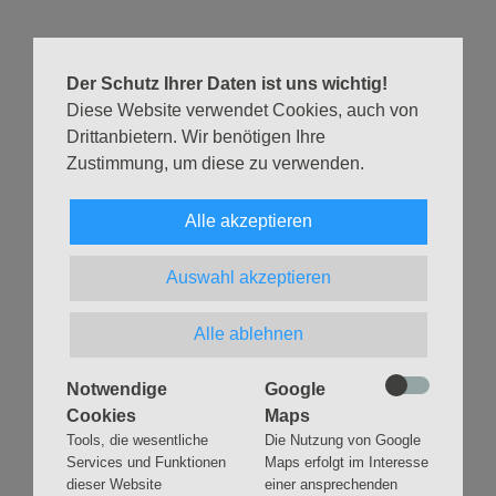
Eine Übersicht über alle Gottesdiensttermine im aktuellen
Der Schutz Ihrer Daten ist uns wichtig!
Monat findest Du auf der Seite
Gottesdienste & Andachten
.
Diese Website verwendet Cookies, auch von
Drittanbietern. Wir benötigen Ihre
Zustimmung, um diese zu verwenden.
Zurück
Alle akzeptieren
Auswahl akzeptieren
Navigation
GLAUBEN
MUSIK
Alle ablehnen
überspringen
Gottesdienste &
Freundeskreis der
Andachten
Kirchenmusik
Notwendige
Google
Cookies
Maps
Taufen
Konzerte
Tools, die wesentliche
Die Nutzung von Google
Konfirmationen
Internationaler
Services und Funktionen
Maps erfolgt im Interesse
Eimsbütteler
Trauungen
dieser Website
einer ansprechenden
Orgelsommer