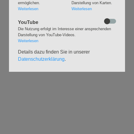
Beerdigungen
ermöglichen.
Darstellung von Karten.
Chöre
Offene Kirche / Raum der
Weiterlesen
Weiterlesen
Band
Stille
Stimmbildung
Interreligiöser Dialog
YouTube
Die Nutzung erfolgt im Interesse einer ansprechenden
Darstellung von YouTube-Videos.
VERANSTALTUNGEN
GRUPPEN
Weiterlesen
Kalender
Kinder und Familien
Details dazu finden Sie in unserer
Ausstellungen
Krabbelgruppe
Datenschutzerklärung
.
Glaubensatelier
Konfizeit
Gemeindenachmittage
Jugendvilla
Kleinsbüttel Kinder­
TeamerCard
flohmarkt
Yoga
Weidenfest
Meditation
Leben im Alter
Literaturkreis
HILFSANGEBOTE
UNTERSTÜTZEN