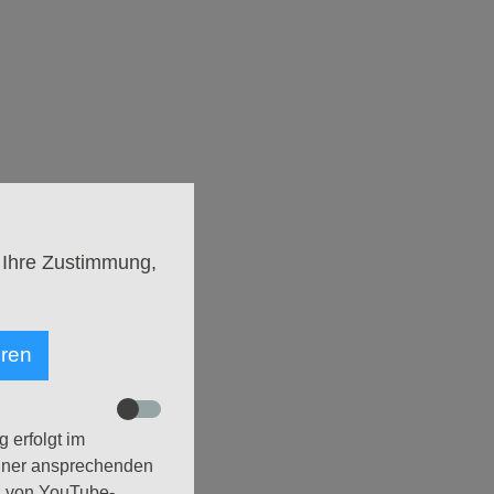
a cantorum st. stephanus
 Ihre Zustimmung,
eren
e
 erfolgt im
einer ansprechenden
g von YouTube-