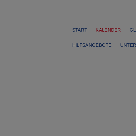
Navigation
START
KALENDER
GL
überspringen
HILFSANGEBOTE
UNTER
Chöre
Samstag, 23.12.2023
18:00 Uhr
Quempas