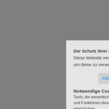
Mitsing-Konzert
Kantorei und Ki
Das traditionelle Quempas-K
und der St. Stephan Brass 
Der Schutz Ihrer 
Diese Website ver
um diese zu verw
All
Notwendige Co
Tools, die wesentlic
und Funktionen dies
ermöglichen.