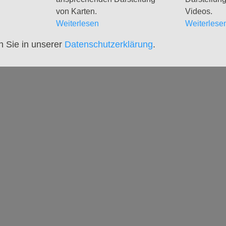
von Karten.
Videos.
Weiterlesen
Weiterlese
n Sie in unserer
Datenschutzerklärung
.
ALTUNGEN
GRUPPEN
HILFSANGEBOTE
Kinder und Familien
Seelsorge
gen
Krabbelgruppe
Geistliche Begleitg.
elier
Konfizeit
Stadtteildiakonie
achmittage
Jugendvilla
Lebensmittelausgabe
l Kinder­
TeamerCard
Arbeit mit Geflüchteten
Yoga
AA-EA-ELAS (Sucht)
Meditation
Jugendberatungs­
zentrum JBZ
Leben im Alter
Literaturkreis