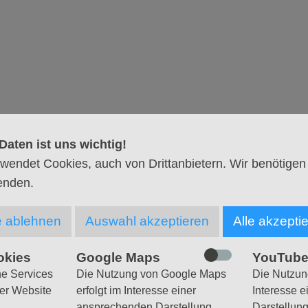
nderchor
onzert der Eimsütteler Kantorei, der Kinderchöre, schol
Band.
Daten ist uns wichtig!
wendet Cookies, auch von Drittanbietern. Wir benötigen
enden.
e ablehnen
Auswahl akzeptieren
Alle akzepti
Christuskirche Eimsbüttel
Bei der Christuskirche 2
okies
Google Maps
YouTub
20259 Hamburg
he Services
Die Nutzung von Google Maps
Die Nutzung
er Website
erfolgt im Interesse einer
Interesse 
ansprechenden Darstellung
Darstellun