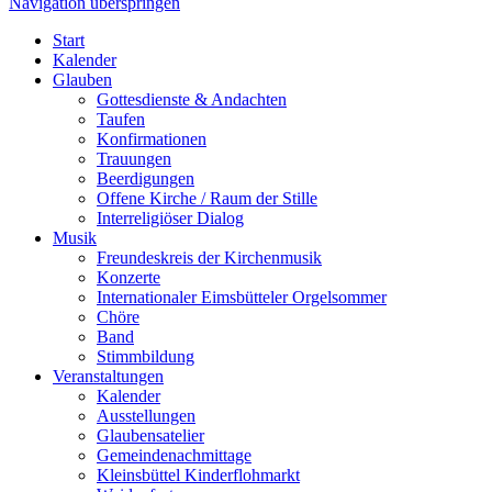
Navigation überspringen
Start
Kalender
Glauben
Gottesdienste & Andachten
Taufen
Konfirmationen
Trauungen
Beerdigungen
Offene Kirche / Raum der Stille
Interreligiöser Dialog
Musik
Freundeskreis der Kirchenmusik
Konzerte
Internationaler Eimsbütteler Orgelsommer
Chöre
Band
Stimmbildung
Veranstaltungen
Kalender
Ausstellungen
Glaubensatelier
Gemeindenachmittage
Kleinsbüttel Kinder­flohmarkt