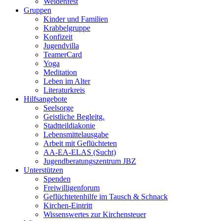
Weidenfest
Gruppen
Kinder und Familien
Krabbelgruppe
Konfizeit
Jugendvilla
TeamerCard
Yoga
Meditation
Leben im Alter
Literaturkreis
Hilfsangebote
Seelsorge
Geistliche Begleitg.
Stadtteildiakonie
Lebensmittelausgabe
Arbeit mit Geflüchteten
AA-EA-ELAS (Sucht)
Jugendberatungs­zentrum JBZ
Unterstützen
Spenden
Freiwilligenforum
Geflüchtetenhilfe im Tausch & Schnack
Kirchen-Eintritt
Wissenswertes zur Kirchensteuer