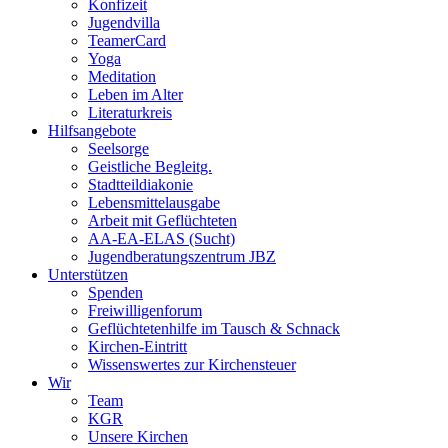
Konfizeit
Jugendvilla
TeamerCard
Yoga
Meditation
Leben im Alter
Literaturkreis
Hilfsangebote
Seelsorge
Geistliche Begleitg.
Stadtteildiakonie
Lebensmittelausgabe
Arbeit mit Geflüchteten
AA-EA-ELAS (Sucht)
Jugendberatungs­zentrum JBZ
Unterstützen
Spenden
Freiwilligenforum
Geflüchtetenhilfe im Tausch & Schnack
Kirchen-Eintritt
Wissenswertes zur Kirchensteuer
Wir
Team
KGR
Unsere Kirchen