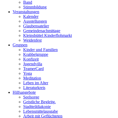
Band
Stimmbildung
Veranstaltungen
Kalender
Ausstellungen
Glaubensatelier
Gemeindenachmittage
Kleinsbüttel Kinder­flohmarkt
Weidenfest
Gruppen
Kinder und Familien
Krabbelgruppe
Konfizeit
Jugendvilla
TeamerCard
Yoga
Meditation
Leben im Alter
Literaturkreis
Hilfsangebote
Seelsorge
Geistliche Begleitg.
Stadtteildiakonie
Lebensmittelausgabe
Arbeit mit Geflüchteten