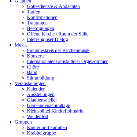
Glauben
Gottesdienste & Andachten
Taufen
Konfirmationen
Trauungen
Beerdigungen
Offene Kirche / Raum der Stille
Interreligiöser Dialog
Musik
Freundeskreis der Kirchenmusik
Konzerte
Internationaler Eimsbütteler Orgelsommer
Chöre
Band
Stimmbildung
Veranstaltungen
Kalender
Ausstellungen
Glaubensatelier
Gemeindenachmittage
Kleinsbüttel Kinder­flohmarkt
Weidenfest
Gruppen
Kinder und Familien
Krabbelgruppe