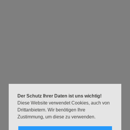
St. Bonifatius, Am Weiher 29
Gottesdienst mit Spendung des Aschekreuzes
01.03.2023, 19 Uhr
Apostelkirche
Passionsandacht
08.03.2023, 19 Uhr
Erlöserkirche, Eimsbütteler Chaussee 67
Passionsandacht
15.03.2023, 19 Uhr
St. Bonifatius, Am Weiher 29
Passionsandacht
Der Schutz Ihrer Daten ist uns wichtig!
22.03.2023, 19 Uhr
Diese Website verwendet Cookies, auch von
Kreuzkirche, Tresckowstr. 7
Drittanbietern. Wir benötigen Ihre
Passionsandacht
Zustimmung, um diese zu verwenden.
29.03.2023, 16 Uhr