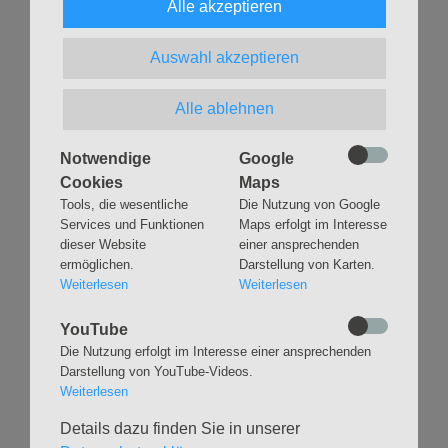
Agaplesion Diakonieklinikum Hamburg, Hohe Weide 17
Alle akzeptieren
Passionsandacht
Auswahl akzeptieren
05.04.2023, 19 Uhr
Jerusalemkirche, Schäferkampsallee 36
Alle ablehnen
Passionsandacht
Notwendige
Google
Cookies
Maps
Tools, die wesentliche
Die Nutzung von Google
Zurück
Services und Funktionen
Maps erfolgt im Interesse
dieser Website
einer ansprechenden
ermöglichen.
Darstellung von Karten.
Weiterlesen
Weiterlesen
YouTube
Die Nutzung erfolgt im Interesse einer ansprechenden
Navigation
GLAUBEN
MUSIK
Darstellung von YouTube-Videos.
überspringen
Weiterlesen
Gottesdienste &
Freundeskreis der
Andachten
Kirchenmusik
Details dazu finden Sie in unserer
Taufen
Konzerte