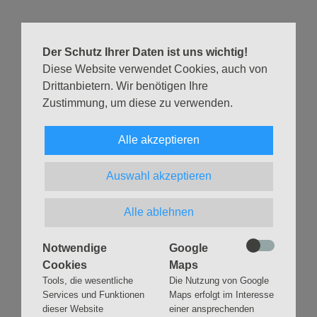
Verweilen im Kirchraum, in der Stille, eintauchen in Raum
und Zeit dieser besonderen Nacht.
Im Leuchten des Lichts aus Bethlehem, dass dich hinein
Der Schutz Ihrer Daten ist uns wichtig!
nehmen möchte in seine Friedensbotschaft.
Diese Website verwendet Cookies, auch von
Drittanbietern. Wir benötigen Ihre
Zustimmung, um diese zu verwenden.
Zurück
Alle akzeptieren
Auswahl akzeptieren
Navigation
GLAUBEN
MUSIK
Alle ablehnen
überspringen
Gottesdienste &
Freundeskreis der
Andachten
Kirchenmusik
Notwendige
Google
Taufen
Konzerte
Cookies
Maps
Tools, die wesentliche
Die Nutzung von Google
Konfirmationen
Internationaler
Eimsbütteler
Services und Funktionen
Maps erfolgt im Interesse
Trauungen
Orgelsommer
dieser Website
einer ansprechenden
Beerdigungen