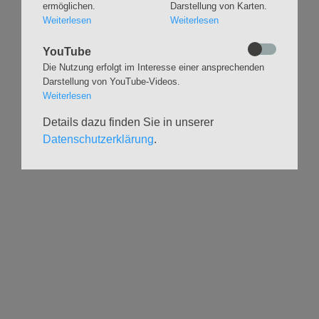
ermöglichen.
Darstellung von Karten.
Chöre
Offene Kirche / Raum der
Weiterlesen
Weiterlesen
Band
Stille
Stimmbildung
Interreligiöser Dialog
YouTube
Die Nutzung erfolgt im Interesse einer ansprechenden
Darstellung von YouTube-Videos.
VERANSTALTUNGEN
GRUPPEN
Weiterlesen
Kalender
Kinder und Familien
Details dazu finden Sie in unserer
Ausstellungen
Krabbelgruppe
Datenschutzerklärung
.
Glaubensatelier
Konfizeit
Gemeindenachmittage
Jugendvilla
Kleinsbüttel Kinder­
TeamerCard
flohmarkt
Yoga
Weidenfest
Meditation
Leben im Alter
Literaturkreis
HILFSANGEBOTE
UNTERSTÜTZEN
Seelsorge
Spenden