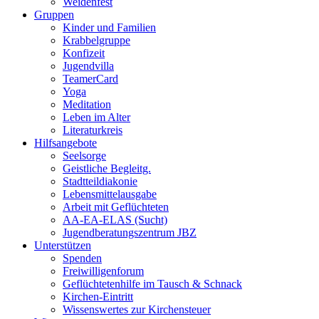
Weidenfest
Gruppen
Kinder und Familien
Krabbelgruppe
Konfizeit
Jugendvilla
TeamerCard
Yoga
Meditation
Leben im Alter
Literaturkreis
Hilfsangebote
Seelsorge
Geistliche Begleitg.
Stadtteildiakonie
Lebensmittelausgabe
Arbeit mit Geflüchteten
AA-EA-ELAS (Sucht)
Jugendberatungs­zentrum JBZ
Unterstützen
Spenden
Freiwilligenforum
Geflüchtetenhilfe im Tausch & Schnack
Kirchen-Eintritt
Wissenswertes zur Kirchensteuer