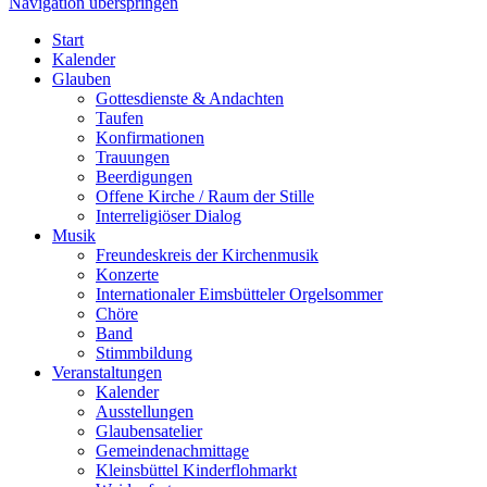
Navigation überspringen
Start
Kalender
Glauben
Gottesdienste & Andachten
Taufen
Konfirmationen
Trauungen
Beerdigungen
Offene Kirche / Raum der Stille
Interreligiöser Dialog
Musik
Freundeskreis der Kirchenmusik
Konzerte
Internationaler Eimsbütteler Orgelsommer
Chöre
Band
Stimmbildung
Veranstaltungen
Kalender
Ausstellungen
Glaubensatelier
Gemeindenachmittage
Kleinsbüttel Kinder­flohmarkt