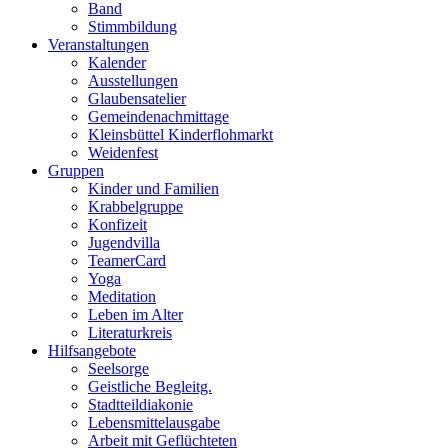
Band
Stimmbildung
Veranstaltungen
Kalender
Ausstellungen
Glaubensatelier
Gemeindenachmittage
Kleinsbüttel Kinder­flohmarkt
Weidenfest
Gruppen
Kinder und Familien
Krabbelgruppe
Konfizeit
Jugendvilla
TeamerCard
Yoga
Meditation
Leben im Alter
Literaturkreis
Hilfsangebote
Seelsorge
Geistliche Begleitg.
Stadtteildiakonie
Lebensmittelausgabe
Arbeit mit Geflüchteten