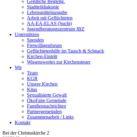
Geistliche Begleitg.
Stadtteildiakonie
Lebensmittelausgabe
Arbeit mit Geflüchteten
AA-EA-ELAS (Sucht)
Jugendberatungs­zentrum JBZ
Unterstützen
Spenden
Freiwilligenforum
Geflüchtetenhilfe im Tausch & Schnack
Kirchen-Eintritt
Wissenswertes zur Kirchensteuer
Wir
Team
KGR
Unsere Kirchen
Kitas
Sexualisierte Gewalt
ÖkoFaire Gemeinde
Familiennachrichten
Partnergemeinden
Zusammenarbeit / Links
Kontakt
Bei der Christuskirche 2