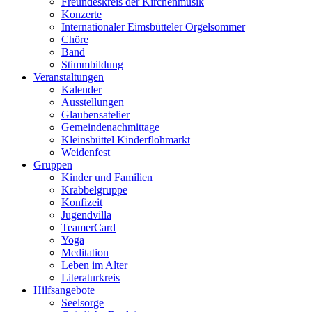
Freundeskreis der Kirchenmusik
Konzerte
Internationaler Eimsbütteler Orgelsommer
Chöre
Band
Stimmbildung
Veranstaltungen
Kalender
Ausstellungen
Glaubensatelier
Gemeindenachmittage
Kleinsbüttel Kinder­flohmarkt
Weidenfest
Gruppen
Kinder und Familien
Krabbelgruppe
Konfizeit
Jugendvilla
TeamerCard
Yoga
Meditation
Leben im Alter
Literaturkreis
Hilfsangebote
Seelsorge