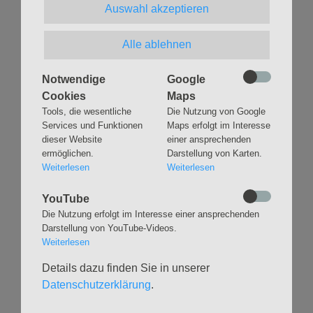
"Musik zur Marktzeit" zu hören.
Auswahl akzeptieren
Alle ablehnen
Notwendige
Google
Zurück
Cookies
Maps
Tools, die wesentliche
Die Nutzung von Google
Services und Funktionen
Maps erfolgt im Interesse
dieser Website
einer ansprechenden
ermöglichen.
Darstellung von Karten.
Weiterlesen
Weiterlesen
Navigation
GLAUBEN
MUSIK
YouTube
überspringen
Gottesdienste &
Freundeskreis der
Die Nutzung erfolgt im Interesse einer ansprechenden
Andachten
Kirchenmusik
Darstellung von YouTube-Videos.
Weiterlesen
Taufen
Konzerte
Konfirmationen
Internationaler
Details dazu finden Sie in unserer
Eimsbütteler
Trauungen
Datenschutzerklärung
.
Orgelsommer
Beerdigungen
Chöre
Offene Kirche / Raum der