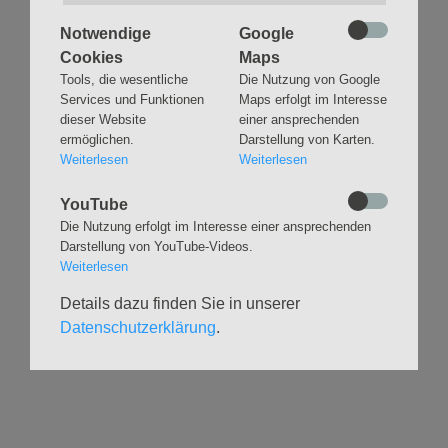
Notwendige
Google
Cookies
Maps
Tools, die wesentliche
Die Nutzung von Google
Services und Funktionen
Maps erfolgt im Interesse
Navigation
GLAUBEN
MUSIK
dieser Website
einer ansprechenden
überspringen
ermöglichen.
Darstellung von Karten.
Gottesdienste &
Freundeskreis der
Weiterlesen
Weiterlesen
Andachten
Kirchenmusik
Taufen
Konzerte
YouTube
Konfirmationen
Internationaler
Die Nutzung erfolgt im Interesse einer ansprechenden
Eimsbütteler
Trauungen
Darstellung von YouTube-Videos.
Orgelsommer
Beerdigungen
Weiterlesen
Chöre
Offene Kirche / Raum der
Band
Details dazu finden Sie in unserer
Stille
Stimmbildung
Datenschutzerklärung
.
Interreligiöser Dialog
VERANSTALTUNGEN
GRUPPEN
Kalender
Kinder und Familien
Ausstellungen
Krabbelgruppe