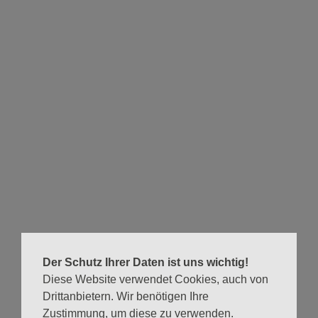
Brokowski-Shekete ist das zweite Kind nigerianischer
Eltern und wuchs bei einer deutschen Pflegemutter in
Buxtehude auf. Zwischen 1976 und 1979 lebte sie mit
ihren leiblichen Eltern im nigerianischen Lagos, wo sie die
deutsche Schule besuchte. Im Alter von 12 Jahren kehrte
sie alleine wieder nach Deutschland zurück und erhielt mit
Unterstützung der evangelischen Paulusgemeinde in
Buxtehude ein Bleiberecht. Sie ist Autorin und
Schulamtsdirektorin in Baden-Württemberg. Sie ist
Gründerin der Agentur FBS intercultural communication,
bei der sie seit 1997 als Coach und Trainerin zahlreiche
Unternehmen und Institutionen berät. Für das Buch „Raus
aus den Schubladen!“ hat Browowski-Shekete mit zwölf
Schwarzen Deutschen aus verschiedensten Berufen über
Der Schutz Ihrer Daten ist uns wichtig!
ihr Leben gesprochen. Wie sieht ihr Alltag aus? Welche
Diese Website verwendet Cookies, auch von
Erfahrungen machen sie als Schwarze Menschen in
Drittanbietern. Wir benötigen Ihre
Deutschland?
Zustimmung, um diese zu verwenden.