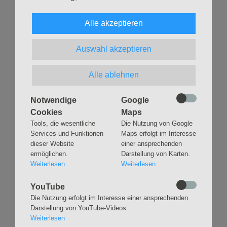
Das Buch ist ein wichtiger Beitrag gegen Vorurteile,
Alle akzeptieren
Ausgrenzung und Rassismus.
Auswahl akzeptieren
Drei Abende sind dafür geplant: Mittwoch, den 18.10, den
1.11. und den 15.11. 2023, jeweils von 19 bis 21 Uhr in der
Alle ablehnen
Jugendvilla (Bei der Christuskirche 3).
Die Teilnehmer:innenzahl ist begrenzt, daher ist eine
Notwendige
Google
Anmeldung erforderlich unter
pastorin.casonato@ev-ke.de
Cookies
Maps
oder telefonisch:
0178 / 119 32 41
.
Tools, die wesentliche
Die Nutzung von Google
Services und Funktionen
Maps erfolgt im Interesse
dieser Website
einer ansprechenden
Zurück
ermöglichen.
Darstellung von Karten.
Weiterlesen
Weiterlesen
YouTube
Die Nutzung erfolgt im Interesse einer ansprechenden
Darstellung von YouTube-Videos.
Weiterlesen
Navigation
GLAUBEN
MUSIK