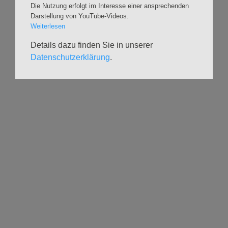
Die Nutzung erfolgt im Interesse einer ansprechenden
Darstellung von YouTube-Videos.
Weiterlesen
Details dazu finden Sie in unserer
Datenschutzerklärung
.
Navigation
GLAUBEN
MUSIK
überspringen
Gottesdienste &
Freundeskreis der
Andachten
Kirchenmusik
Taufen
Konzerte
Konfirmationen
Internationaler
Eimsbütteler
Trauungen
Orgelsommer
Beerdigungen
Chöre
Offene Kirche / Raum der
Band
Stille
Stimmbildung
Interreligiöser Dialog
VERANSTALTUNGEN
GRUPPEN
Kalender
Kinder und Familien