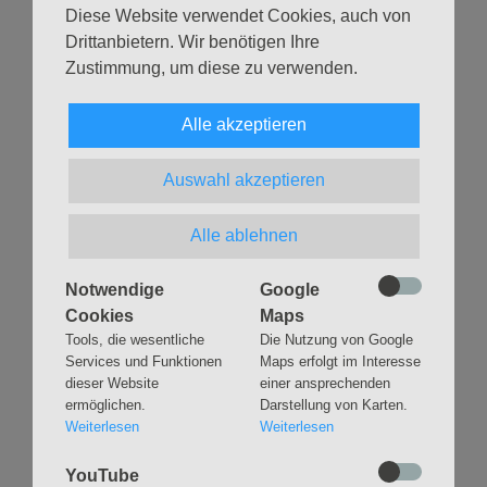
Euro pro Meter im Außenbereich (ohne Überdachung).
Diese Website verwendet Cookies, auch von
Drittanbietern. Wir benötigen Ihre
Zum Verkauf zugelassen: Saubere und intakte
Zustimmung, um diese zu verwenden.
Kinderkleidung (Größe 50 bis 164),
Schwangerschaftsmode, Kinderschuhe, Spielzeug,
Alle akzeptieren
Bücher, Kinderzubehör also alles rund ums Kind!
Für das leibliche Wohl ist gesorgt: Im Café neben dem
Auswahl akzeptieren
Gemeindesaal gibt es leckere Snacks und erfrischende
Getränke.
Alle ablehnen
Habt Ihr Fragen oder möchtet mehr Infos? Kontaktiert uns
Notwendige
Google
gerne unter
kleinsbuettel@ev-ke.de
. Wir freuen uns auf
Cookies
Maps
Euch und einen tollen Tag voller Schnäppchen und
Tools, die wesentliche
Die Nutzung von Google
Kinderlachen! 🛍✨ #Kleinsbüttel #Kinderflohmarkt
Services und Funktionen
Maps erfolgt im Interesse
#Eimsbüttel #Flohmarkt #Schnäppchenjagd
dieser Website
einer ansprechenden
ermöglichen.
Darstellung von Karten.
#CommunityEvent
Weiterlesen
Weiterlesen
Zurück
YouTube