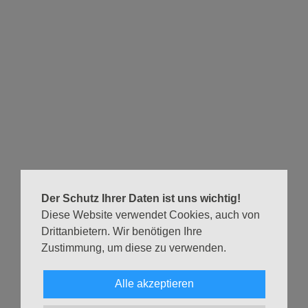
Wir laden Dich ins Kino ein! Am kommenden Mittwoch, 3.
August zeigen wir um 19.00 Uhr im Gemeindesaal der
Christuskirche den Film "Sommer Rebellen", in dem es um
Sommerglück trotz Schmerz und Trauer geht.
Am Folgesonntag (7.8.) feiern Pastorin Rossella Casonato
und Diakonin Karin Kluck dazu noch einen besonderen
Gottesdienst
mit Taufen zum Thema des Films in der
Christuskirche. Sei dabei!
Für die Darstellung von YouTube-Videos
Der Schutz Ihrer Daten ist uns wichtig!
müssen Sie in der Cookie-Einstellung
Diese Website verwendet Cookies, auch von
"'YouTube" akzeptieren.
Drittanbietern. Wir benötigen Ihre
Cookie-Einstellung vornehmen
Zustimmung, um diese zu verwenden.
Alle akzeptieren