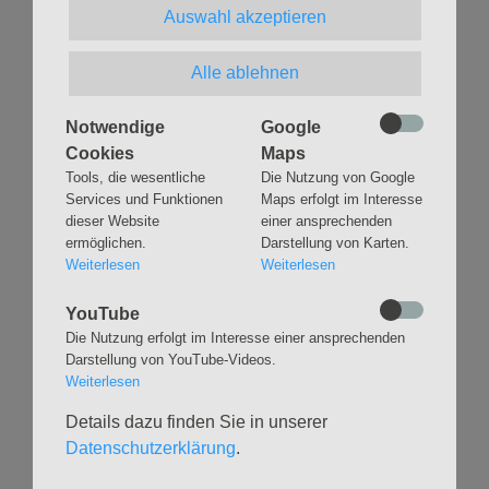
Auswahl akzeptieren
Eventlink auf Facebook
Alle ablehnen
Notwendige
Google
Zurück
Cookies
Maps
Tools, die wesentliche
Die Nutzung von Google
Services und Funktionen
Maps erfolgt im Interesse
dieser Website
einer ansprechenden
ermöglichen.
Darstellung von Karten.
Weiterlesen
Weiterlesen
Navigation
GLAUBEN
MUSIK
YouTube
überspringen
Gottesdienste &
Freundeskreis der
Die Nutzung erfolgt im Interesse einer ansprechenden
Andachten
Kirchenmusik
Darstellung von YouTube-Videos.
Weiterlesen
Taufen
Konzerte
Konfirmationen
Internationaler
Details dazu finden Sie in unserer
Eimsbütteler
Trauungen
Datenschutzerklärung
.
Orgelsommer
Beerdigungen
Chöre