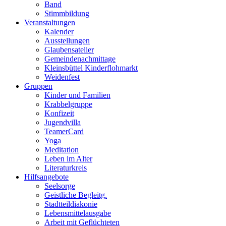
Band
Stimmbildung
Veranstaltungen
Kalender
Ausstellungen
Glaubensatelier
Gemeindenachmittage
Kleinsbüttel Kinder­flohmarkt
Weidenfest
Gruppen
Kinder und Familien
Krabbelgruppe
Konfizeit
Jugendvilla
TeamerCard
Yoga
Meditation
Leben im Alter
Literaturkreis
Hilfsangebote
Seelsorge
Geistliche Begleitg.
Stadtteildiakonie
Lebensmittelausgabe
Arbeit mit Geflüchteten