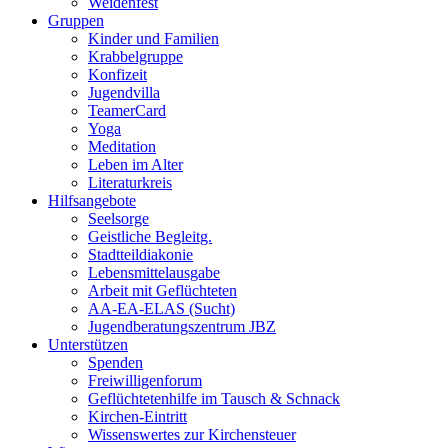
Weidenfest
Gruppen
Kinder und Familien
Krabbelgruppe
Konfizeit
Jugendvilla
TeamerCard
Yoga
Meditation
Leben im Alter
Literaturkreis
Hilfsangebote
Seelsorge
Geistliche Begleitg.
Stadtteildiakonie
Lebensmittelausgabe
Arbeit mit Geflüchteten
AA-EA-ELAS (Sucht)
Jugendberatungs­zentrum JBZ
Unterstützen
Spenden
Freiwilligenforum
Geflüchtetenhilfe im Tausch & Schnack
Kirchen-Eintritt
Wissenswertes zur Kirchensteuer