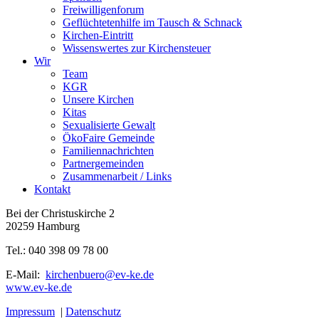
Freiwilligenforum
Geflüchtetenhilfe im Tausch & Schnack
Kirchen-Eintritt
Wissenswertes zur Kirchensteuer
Wir
Team
KGR
Unsere Kirchen
Kitas
Sexualisierte Gewalt
ÖkoFaire Gemeinde
Familiennachrichten
Partnergemeinden
Zusammenarbeit / Links
Kontakt
Bei der Christuskirche 2
20259 Hamburg
Tel.: 040 398 09 78 00
E-Mail:
kirchenbuero@ev-ke.de
www.ev-ke.de
Impressum
|
Datenschutz