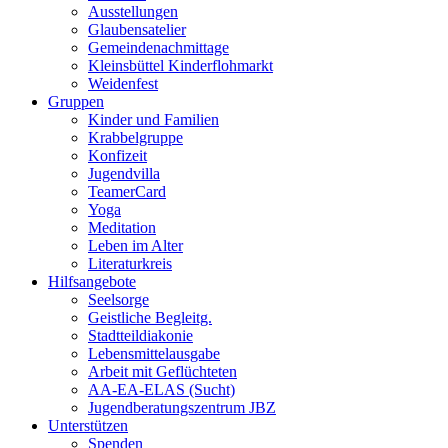
Ausstellungen
Glaubensatelier
Gemeindenachmittage
Kleinsbüttel Kinder­flohmarkt
Weidenfest
Gruppen
Kinder und Familien
Krabbelgruppe
Konfizeit
Jugendvilla
TeamerCard
Yoga
Meditation
Leben im Alter
Literaturkreis
Hilfsangebote
Seelsorge
Geistliche Begleitg.
Stadtteildiakonie
Lebensmittelausgabe
Arbeit mit Geflüchteten
AA-EA-ELAS (Sucht)
Jugendberatungs­zentrum JBZ
Unterstützen
Spenden