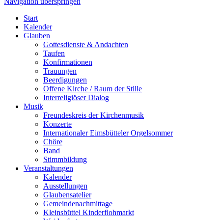
Navigation überspringen
Start
Kalender
Glauben
Gottesdienste & Andachten
Taufen
Konfirmationen
Trauungen
Beerdigungen
Offene Kirche / Raum der Stille
Interreligiöser Dialog
Musik
Freundeskreis der Kirchenmusik
Konzerte
Internationaler Eimsbütteler Orgelsommer
Chöre
Band
Stimmbildung
Veranstaltungen
Kalender
Ausstellungen
Glaubensatelier
Gemeindenachmittage
Kleinsbüttel Kinder­flohmarkt