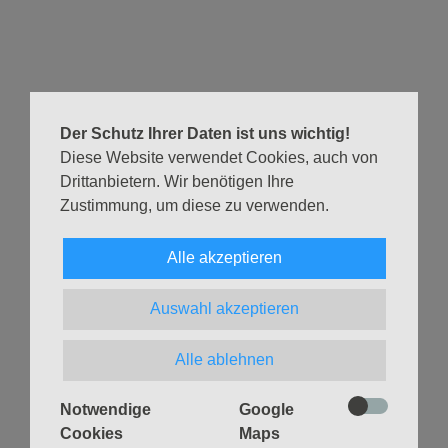
Lichtes aus Bethlehem, dass dich hinein nehmen möchte
in seine Friedensbotschaft.
Das Friedenslicht aus Bethlehem und ein kleiner Imbiss
stehen zur Weitergabe als Stärkung auf dem Weg bereit.
Der Schutz Ihrer Daten ist uns wichtig!
Fröhliche Weihnachten!
Diese Website verwendet Cookies, auch von
Drittanbietern. Wir benötigen Ihre
Zustimmung, um diese zu verwenden.
Alle akzeptieren
Zurück
Auswahl akzeptieren
Alle ablehnen
Notwendige
Google
Navigation
GLAUBEN
MUSIK
Cookies
Maps
überspringen
Gottesdienste &
Freundeskreis der