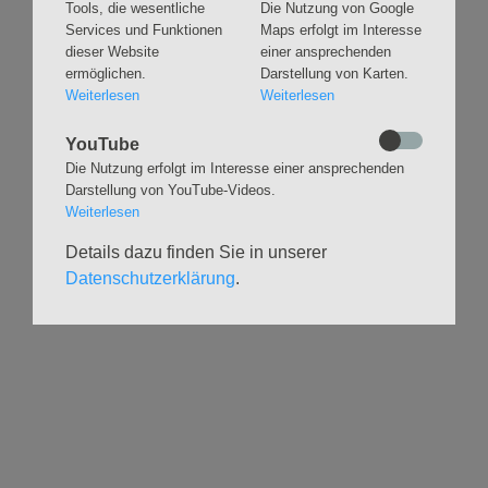
Tools, die wesentliche
Die Nutzung von Google
Andachten
Kirchenmusik
Services und Funktionen
Maps erfolgt im Interesse
Taufen
Konzerte
dieser Website
einer ansprechenden
ermöglichen.
Darstellung von Karten.
Konfirmationen
Internationaler
Eimsbütteler
Weiterlesen
Weiterlesen
Trauungen
Orgelsommer
Beerdigungen
Chöre
YouTube
Offene Kirche / Raum der
Die Nutzung erfolgt im Interesse einer ansprechenden
Band
Stille
Darstellung von YouTube-Videos.
Stimmbildung
Interreligiöser Dialog
Weiterlesen
Details dazu finden Sie in unserer
VERANSTALTUNGEN
GRUPPEN
Datenschutzerklärung
.
Kalender
Kinder und Familien
Ausstellungen
Krabbelgruppe
Glaubensatelier
Konfizeit
Gemeindenachmittage
Jugendvilla
Kleinsbüttel Kinder­
TeamerCard
flohmarkt
Yoga
Weidenfest
Meditation