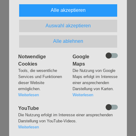
anschließenden Maikundgebung teilnehmen können.
Alle akzeptieren
Pastor Michael Babiel
Auswahl akzeptieren
INFO DES KDA DER NORDKIRCHE
Alle ablehnen
Notwendige
Google
Facebook Event
Cookies
Maps
Tools, die wesentliche
Die Nutzung von Google
Services und Funktionen
Maps erfolgt im Interesse
Zurück
dieser Website
einer ansprechenden
ermöglichen.
Darstellung von Karten.
Weiterlesen
Weiterlesen
YouTube
Die Nutzung erfolgt im Interesse einer ansprechenden
Darstellung von YouTube-Videos.
Navigation
GLAUBEN
MUSIK
Weiterlesen
überspringen
Gottesdienste &
Freundeskreis der