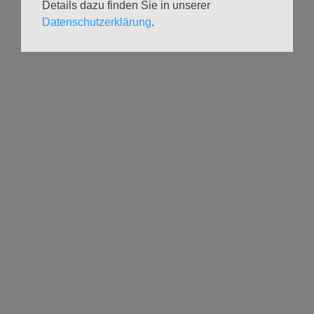
Details dazu finden Sie in unserer
Andachten
Kirchenmusik
Datenschutzerklärung
.
Taufen
Konzerte
Konfirmationen
Internationaler
Eimsbütteler
Trauungen
Orgelsommer
Beerdigungen
Chöre
Offene Kirche / Raum der
Band
Stille
Stimmbildung
Interreligiöser Dialog
VERANSTALTUNGEN
GRUPPEN
Kalender
Kinder und Familien
Ausstellungen
Krabbelgruppe
Glaubensatelier
Konfizeit
Gemeindenachmittage
Jugendvilla
Kleinsbüttel Kinder­
TeamerCard
flohmarkt
Yoga
Weidenfest
Meditation