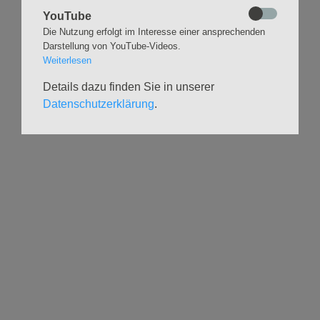
YouTube
VERANSTALTUNGEN
GRUPPEN
Die Nutzung erfolgt im Interesse einer ansprechenden
Kalender
Kinder und Familien
Darstellung von YouTube-Videos.
Ausstellungen
Krabbelgruppe
Weiterlesen
Glaubensatelier
Konfizeit
Details dazu finden Sie in unserer
Gemeindenachmittage
Jugendvilla
Datenschutzerklärung
.
Kleinsbüttel Kinder­
TeamerCard
flohmarkt
Yoga
Weidenfest
Meditation
Leben im Alter
Literaturkreis
HILFSANGEBOTE
UNTERSTÜTZEN
Seelsorge
Spenden
Geistliche Begleitg.
Freiwilligenforum
Stadtteildiakonie
Geflüchtetenhilfe im
Tausch & Schnack
Lebensmittelausgabe
Kirchen-Eintritt
Arbeit mit Geflüchteten