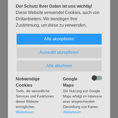
Der Schutz Ihrer Daten ist uns wichtig!
Diese Website verwendet Cookies, auch von
Zurück
Drittanbietern. Wir benötigen Ihre
Zustimmung, um diese zu verwenden.
Alle akzeptieren
Navigation
GLAUBEN
MUSIK
Auswahl akzeptieren
überspringen
Gottesdienste &
Freundeskreis der
Andachten
Kirchenmusik
Alle ablehnen
Taufen
Konzerte
Konfirmationen
Internationaler
Notwendige
Google
Eimsbütteler
Trauungen
Cookies
Maps
Orgelsommer
Tools, die wesentliche
Die Nutzung von Google
Beerdigungen
Chöre
Services und Funktionen
Maps erfolgt im Interesse
Offene Kirche / Raum der
Band
dieser Website
einer ansprechenden
Stille
ermöglichen.
Darstellung von Karten.
Stimmbildung
Interreligiöser Dialog
Weiterlesen
Weiterlesen