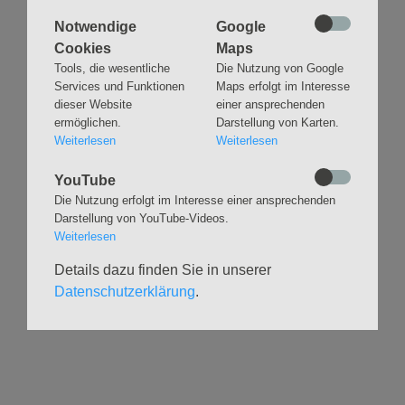
Notwendige
Google
Cookies
Maps
Tools, die wesentliche
Die Nutzung von Google
Services und Funktionen
Maps erfolgt im Interesse
Navigation
GLAUBEN
MUSIK
dieser Website
einer ansprechenden
überspringen
Gottesdienste &
Freundeskreis der
ermöglichen.
Darstellung von Karten.
Andachten
Kirchenmusik
Weiterlesen
Weiterlesen
Taufen
Konzerte
YouTube
Konfirmationen
Internationaler
Die Nutzung erfolgt im Interesse einer ansprechenden
Eimsbütteler
Trauungen
Orgelsommer
Darstellung von YouTube-Videos.
Beerdigungen
Weiterlesen
Chöre
Offene Kirche / Raum der
Band
Stille
Details dazu finden Sie in unserer
Stimmbildung
Datenschutzerklärung
.
Interreligiöser Dialog
VERANSTALTUNGEN
GRUPPEN
Kalender
Kinder und Familien
Ausstellungen
Krabbelgruppe