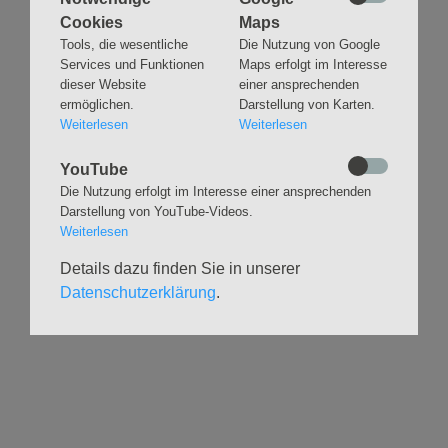
Cookies
Maps
Navigation
GLAUBEN
MUSIK
Tools, die wesentliche
Die Nutzung von Google
überspringen
Services und Funktionen
Maps erfolgt im Interesse
Gottesdienste &
Freundeskreis der
dieser Website
einer ansprechenden
Andachten
Kirchenmusik
ermöglichen.
Darstellung von Karten.
Taufen
Konzerte
Weiterlesen
Weiterlesen
Konfirmationen
Internationaler
Eimsbütteler
Trauungen
YouTube
Orgelsommer
Die Nutzung erfolgt im Interesse einer ansprechenden
Beerdigungen
Chöre
Darstellung von YouTube-Videos.
Offene Kirche / Raum der
Band
Weiterlesen
Stille
Stimmbildung
Interreligiöser Dialog
Details dazu finden Sie in unserer
Datenschutzerklärung
.
VERANSTALTUNGEN
GRUPPEN
Kalender
Kinder und Familien
Ausstellungen
Krabbelgruppe
Glaubensatelier
Konfizeit
Gemeindenachmittage
Jugendvilla