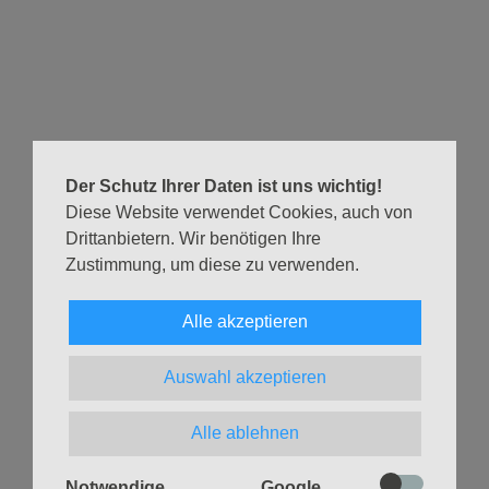
nie geglaubten Errettung, beim Erleben wundervollster
Lebensfreude. Vielleicht ist es dann so: Wer sich das
Danken nicht bewahrt, der vergisst irgendwann das
Nachdenken und dann auch das Denken – das Denken
jedenfalls, das ihn ganz bewegt. Der Dank aber macht aus
dem Erlebten einen Teil des eigenen Lebens, der eigenen
Lebensgeschichte. Davon ist zu hören am Sonntag um 11
Der Schutz Ihrer Daten ist uns wichtig!
Diese Website verwendet Cookies, auch von
Uhr in der Christuskirche. Sie sind herzlich eingeladen!
Drittanbietern. Wir benötigen Ihre
Zustimmung, um diese zu verwenden.
Facebook Event
Alle akzeptieren
Zurück
Auswahl akzeptieren
Alle ablehnen
Notwendige
Google