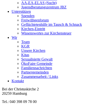
AA-EA-ELAS (Sucht)
Jugendberatungs­zentrum JBZ
Unterstützen
Spenden
Freiwilligenforum
Geflüchtetenhilfe im Tausch & Schnack
Kirchen-Eintritt
Wissenswertes zur Kirchensteuer
Wir
Team
KGR
Unsere Kirchen
Kitas
Sexualisierte Gewalt
ÖkoFaire Gemeinde
Familiennachrichten
Partnergemeinden
Zusammenarbeit / Links
Kontakt
Bei der Christuskirche 2
20259 Hamburg
Tel.: 040 398 09 78 00