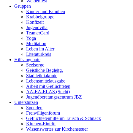
Weidenfest
Gruppen
Kinder und Familien
Krabbelgruppe
Konfizeit
Jugendvilla
TeamerCard
Yoga
Meditation
Leben im Alter
Literaturkreis
Hilfsangebote
Seelsorge
Geistliche Begleitg.
Stadtteildiakonie
Lebensmittelausgabe
Arbeit mit Geflüchteten
AA-EA-ELAS (Sucht)
Jugendberatungs­zentrum JBZ
Unterstützen
Spenden
Freiwilligenforum
Geflüchtetenhilfe im Tausch & Schnack
Kirchen-Eintritt
Wissenswertes zur Kirchensteuer