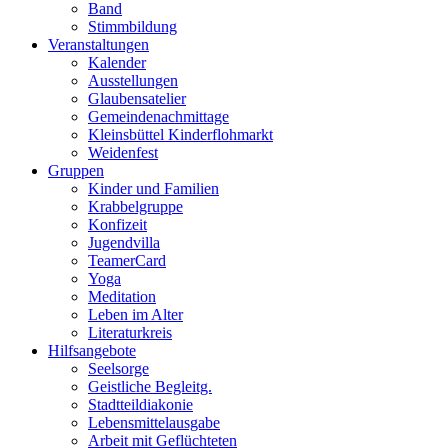
Band
Stimmbildung
Veranstaltungen
Kalender
Ausstellungen
Glaubensatelier
Gemeindenachmittage
Kleinsbüttel Kinder­flohmarkt
Weidenfest
Gruppen
Kinder und Familien
Krabbelgruppe
Konfizeit
Jugendvilla
TeamerCard
Yoga
Meditation
Leben im Alter
Literaturkreis
Hilfsangebote
Seelsorge
Geistliche Begleitg.
Stadtteildiakonie
Lebensmittelausgabe
Arbeit mit Geflüchteten