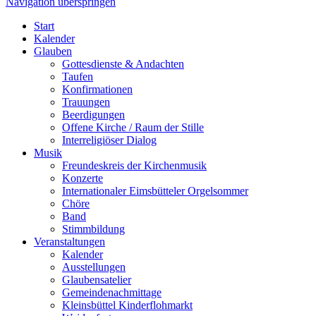
Navigation überspringen
Start
Kalender
Glauben
Gottesdienste & Andachten
Taufen
Konfirmationen
Trauungen
Beerdigungen
Offene Kirche / Raum der Stille
Interreligiöser Dialog
Musik
Freundeskreis der Kirchenmusik
Konzerte
Internationaler Eimsbütteler Orgelsommer
Chöre
Band
Stimmbildung
Veranstaltungen
Kalender
Ausstellungen
Glaubensatelier
Gemeindenachmittage
Kleinsbüttel Kinder­flohmarkt