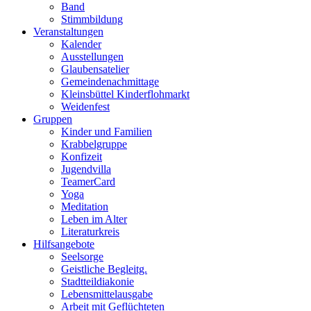
Band
Stimmbildung
Veranstaltungen
Kalender
Ausstellungen
Glaubensatelier
Gemeindenachmittage
Kleinsbüttel Kinder­flohmarkt
Weidenfest
Gruppen
Kinder und Familien
Krabbelgruppe
Konfizeit
Jugendvilla
TeamerCard
Yoga
Meditation
Leben im Alter
Literaturkreis
Hilfsangebote
Seelsorge
Geistliche Begleitg.
Stadtteildiakonie
Lebensmittelausgabe
Arbeit mit Geflüchteten