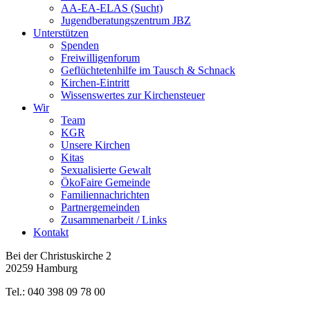
AA-EA-ELAS (Sucht)
Jugendberatungs­zentrum JBZ
Unterstützen
Spenden
Freiwilligenforum
Geflüchtetenhilfe im Tausch & Schnack
Kirchen-Eintritt
Wissenswertes zur Kirchensteuer
Wir
Team
KGR
Unsere Kirchen
Kitas
Sexualisierte Gewalt
ÖkoFaire Gemeinde
Familiennachrichten
Partnergemeinden
Zusammenarbeit / Links
Kontakt
Bei der Christuskirche 2
20259 Hamburg
Tel.: 040 398 09 78 00