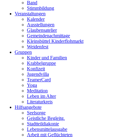
Band
Stimmbildung
Veranstaltungen
Kalender
Ausstellungen
Glaubensatelier
Gemeindenachmittage
Kleinsbüttel Kinder­flohmarkt
Weidenfest
Gruppen
Kinder und Familien
Krabbelgruppe
Konfizeit
Jugendvilla
TeamerCard
Yoga
Meditation
Leben im Alter
Literaturkreis
Hilfsangebote
Seelsorge
Geistliche Begleitg.
Stadtteildiakonie
Lebensmittelausgabe
Arbeit mit Geflüchteten