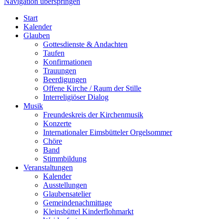
Navigation überspringen
Start
Kalender
Glauben
Gottesdienste & Andachten
Taufen
Konfirmationen
Trauungen
Beerdigungen
Offene Kirche / Raum der Stille
Interreligiöser Dialog
Musik
Freundeskreis der Kirchenmusik
Konzerte
Internationaler Eimsbütteler Orgelsommer
Chöre
Band
Stimmbildung
Veranstaltungen
Kalender
Ausstellungen
Glaubensatelier
Gemeindenachmittage
Kleinsbüttel Kinder­flohmarkt