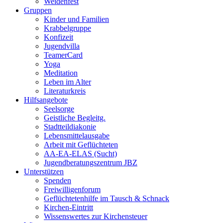
Weidenfest
Gruppen
Kinder und Familien
Krabbelgruppe
Konfizeit
Jugendvilla
TeamerCard
Yoga
Meditation
Leben im Alter
Literaturkreis
Hilfsangebote
Seelsorge
Geistliche Begleitg.
Stadtteildiakonie
Lebensmittelausgabe
Arbeit mit Geflüchteten
AA-EA-ELAS (Sucht)
Jugendberatungs­zentrum JBZ
Unterstützen
Spenden
Freiwilligenforum
Geflüchtetenhilfe im Tausch & Schnack
Kirchen-Eintritt
Wissenswertes zur Kirchensteuer