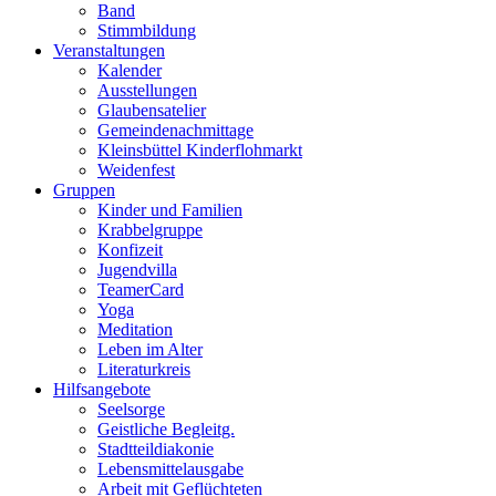
Band
Stimmbildung
Veranstaltungen
Kalender
Ausstellungen
Glaubensatelier
Gemeindenachmittage
Kleinsbüttel Kinder­flohmarkt
Weidenfest
Gruppen
Kinder und Familien
Krabbelgruppe
Konfizeit
Jugendvilla
TeamerCard
Yoga
Meditation
Leben im Alter
Literaturkreis
Hilfsangebote
Seelsorge
Geistliche Begleitg.
Stadtteildiakonie
Lebensmittelausgabe
Arbeit mit Geflüchteten