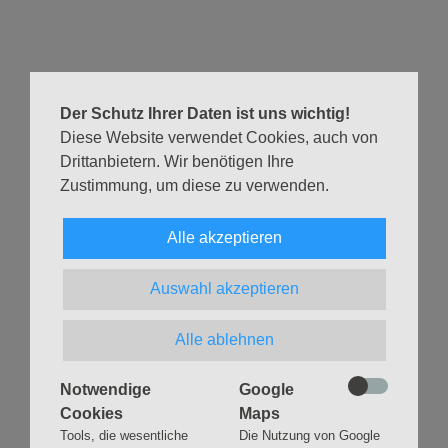
Menschen gibt, die sich der Kirche zugehörig fühlen.
Eine volle Kirche und eine besondere Atmosphäre wird es
an diesem Sonntag geben, wer es miterleben möchte,
kann gerne kommen!
Der Schutz Ihrer Daten ist uns wichtig!
Diese Website verwendet Cookies, auch von
Eine Übersicht über alle Gottesdiensttermine im aktuellen
Drittanbietern. Wir benötigen Ihre
Monat findest Du auf der Seite
Gottesdienste & Andachten
.
Zustimmung, um diese zu verwenden.
Zurück
Alle akzeptieren
Auswahl akzeptieren
Alle ablehnen
Navigation
GLAUBEN
MUSIK
Notwendige
Google
überspringen
Gottesdienste &
Freundeskreis der
Cookies
Maps
Andachten
Kirchenmusik
Tools, die wesentliche
Die Nutzung von Google