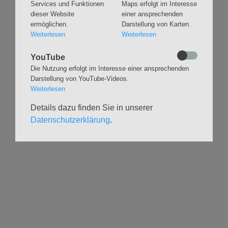
Taufen
Konzerte
Services und Funktionen
Maps erfolgt im Interesse
dieser Website
einer ansprechenden
Konfirmationen
Internationaler
Eimsbütteler
ermöglichen.
Darstellung von Karten.
Trauungen
Orgelsommer
Weiterlesen
Weiterlesen
Beerdigungen
Chöre
Offene Kirche / Raum der
YouTube
Band
Stille
Die Nutzung erfolgt im Interesse einer ansprechenden
Stimmbildung
Interreligiöser Dialog
Darstellung von YouTube-Videos.
Weiterlesen
VERANSTALTUNGEN
GRUPPEN
Details dazu finden Sie in unserer
Datenschutzerklärung
.
Kalender
Kinder und Familien
Ausstellungen
Krabbelgruppe
Glaubensatelier
Konfizeit
Gemeindenachmittage
Jugendvilla
Kleinsbüttel Kinder­
TeamerCard
flohmarkt
Yoga
Weidenfest
Meditation
Leben im Alter
Literaturkreis