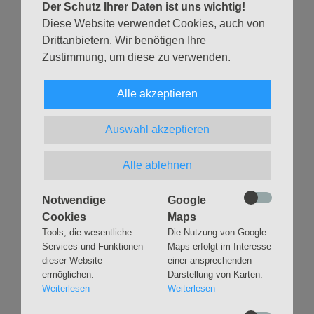
Der Schutz Ihrer Daten ist uns wichtig!
Zurück
Diese Website verwendet Cookies, auch von
Drittanbietern. Wir benötigen Ihre
Zustimmung, um diese zu verwenden.
Alle akzeptieren
Navigation
GLAUBEN
MUSIK
Auswahl akzeptieren
überspringen
Gottesdienste &
Freundeskreis der
Andachten
Kirchenmusik
Alle ablehnen
Taufen
Konzerte
Konfirmationen
Internationaler
Notwendige
Google
Eimsbütteler
Trauungen
Orgelsommer
Cookies
Maps
Beerdigungen
Chöre
Tools, die wesentliche
Die Nutzung von Google
Offene Kirche / Raum der
Services und Funktionen
Maps erfolgt im Interesse
Band
Stille
dieser Website
einer ansprechenden
Stimmbildung
Interreligiöser Dialog
ermöglichen.
Darstellung von Karten.
Weiterlesen
Weiterlesen
VERANSTALTUNGEN
GRUPPEN