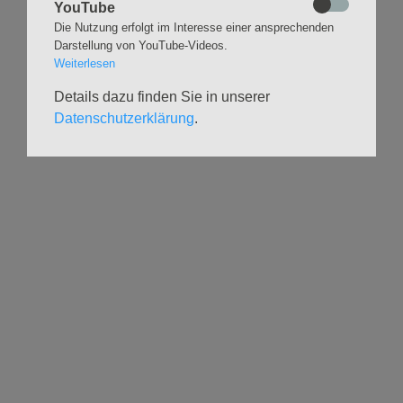
YouTube
Kalender
Kinder und Familien
Die Nutzung erfolgt im Interesse einer ansprechenden
Darstellung von YouTube-Videos.
Ausstellungen
Krabbelgruppe
Weiterlesen
Glaubensatelier
Konfizeit
Gemeindenachmittage
Jugendvilla
Details dazu finden Sie in unserer
Kleinsbüttel Kinder­
TeamerCard
Datenschutzerklärung
.
flohmarkt
Yoga
Weidenfest
Meditation
Leben im Alter
Literaturkreis
HILFSANGEBOTE
UNTERSTÜTZEN
Seelsorge
Spenden
Geistliche Begleitg.
Freiwilligenforum
Stadtteildiakonie
Geflüchtetenhilfe im
Tausch & Schnack
Lebensmittelausgabe
Kirchen-Eintritt
Arbeit mit Geflüchteten
Wissenswertes zur
AA-EA-ELAS (Sucht)