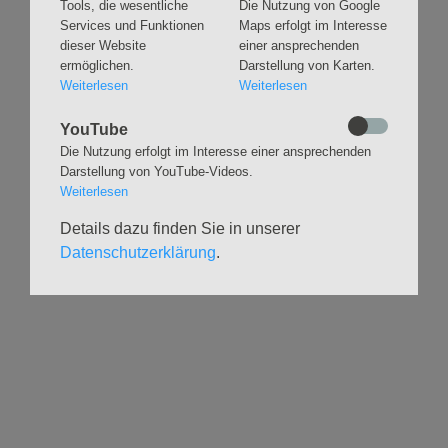
Pastorin und Anleiterin
Tools, die wesentliche
Die Nutzung von Google
Services und Funktionen
Maps erfolgt im Interesse
P.s.: Aufgrund der aktuellen Gaskrise beheizen wir unsere
dieser Website
einer ansprechenden
ermöglichen.
Darstellung von Karten.
Kirche nicht und bitten Sie und Euch daher, Euch
Weiterlesen
Weiterlesen
entsprechend zu kleiden.
YouTube
Die Nutzung erfolgt im Interesse einer ansprechenden
Darstellung von YouTube-Videos.
Eventlink auf Facebook
Weiterlesen
Details dazu finden Sie in unserer
Datenschutzerklärung
.
Zurück
Navigation
GLAUBEN
MUSIK
überspringen
Gottesdienste &
Freundeskreis der