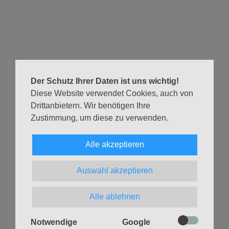
Von Eseln und Engeln – Kleines Krippenspiel im
Engelprüfungsamt.
Wir singen zusammen und beten und begleiten eine kleine
Eselin, die unbedingt ein Engel werden will, und hören die
Geschichte von der Heiligen Nacht.
Der Schutz Ihrer Daten ist uns wichtig!
Fröhliche Weihnachten!
Diese Website verwendet Cookies, auch von
Drittanbietern. Wir benötigen Ihre
Zustimmung, um diese zu verwenden.
Dieser Gottesdienst findet ausnahmsweise NICHT IN DER
WINTERKIRCHE, sondern im Kirchraum statt.
Alle akzeptieren
Zurück
Auswahl akzeptieren
Alle ablehnen
Notwendige
Google