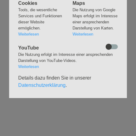
Cookies
Maps
Navigation
GLAUBEN
MUSIK
Tools, die wesentliche
Die Nutzung von Google
überspringen
Gottesdienste &
Freundeskreis der
Services und Funktionen
Maps erfolgt im Interesse
Andachten
Kirchenmusik
dieser Website
einer ansprechenden
ermöglichen.
Darstellung von Karten.
Taufen
Konzerte
Weiterlesen
Weiterlesen
Konfirmationen
Internationaler
Eimsbütteler
Trauungen
Orgelsommer
YouTube
Beerdigungen
Die Nutzung erfolgt im Interesse einer ansprechenden
Chöre
Offene Kirche / Raum der
Darstellung von YouTube-Videos.
Band
Stille
Weiterlesen
Stimmbildung
Interreligiöser Dialog
Details dazu finden Sie in unserer
Datenschutzerklärung
.
VERANSTALTUNGEN
GRUPPEN
Kalender
Kinder und Familien
Ausstellungen
Krabbelgruppe
Glaubensatelier
Konfizeit
Gemeindenachmittage
Jugendvilla
Kleinsbüttel Kinder­
TeamerCard
flohmarkt