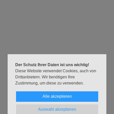
Hier sind noch mehr Infos
Eine Geschichte mit einem Drachen und dem Engel
Michael die wollen wir hören und sehen ... huuuu, es wird
ein bisschen aufregend. Vielleicht können wir uns ein
wenig gruseln, aber vor allem wollen wir üben ganz laut
NEIN zu rufen, wenn böse Ideen, dunkle Gedanken und
Sprüche sich in der Welt ausbreiten wollen!
Kommt und übt das NEIN zu allem Bösen mit mir in der
Der Schutz Ihrer Daten ist uns wichtig!
Familienkirche.
Diese Website verwendet Cookies, auch von
Ich freue mich auf Euch und auf den Gesang vom
Drittanbietern. Wir benötigen Ihre
Zustimmung, um diese zu verwenden.
Kinderchor 1 unter der Leitung von Carolina Meleán, die
diesen Gottesdienst mit uns feiern!
Alle akzeptieren
Nina
Auswahl akzeptieren
Eine Übersicht über alle Gottesdiensttermine im aktuellen