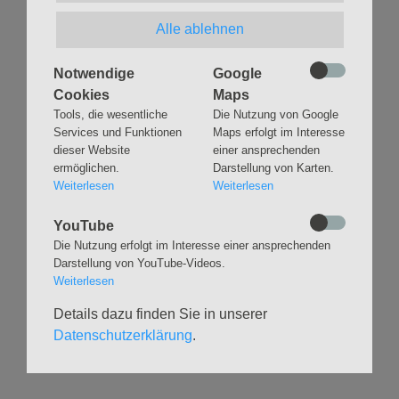
Monat findest Du auf der Seite
Gottesdienste & Andachten
.
Alle ablehnen
Zurück
Notwendige
Google
Cookies
Maps
Tools, die wesentliche
Die Nutzung von Google
Services und Funktionen
Maps erfolgt im Interesse
dieser Website
einer ansprechenden
ermöglichen.
Darstellung von Karten.
Navigation
GLAUBEN
MUSIK
Weiterlesen
Weiterlesen
überspringen
Gottesdienste &
Freundeskreis der
YouTube
Andachten
Kirchenmusik
Die Nutzung erfolgt im Interesse einer ansprechenden
Taufen
Konzerte
Darstellung von YouTube-Videos.
Konfirmationen
Internationaler
Weiterlesen
Eimsbütteler
Trauungen
Orgelsommer
Details dazu finden Sie in unserer
Beerdigungen
Chöre
Datenschutzerklärung
.
Offene Kirche / Raum der
Band
Stille
Stimmbildung
Interreligiöser Dialog