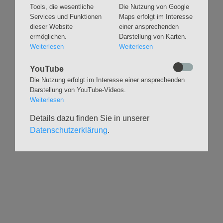
Gottesdienste &
Freundeskreis der
Tools, die wesentliche
Die Nutzung von Google
Andachten
Kirchenmusik
Services und Funktionen
Maps erfolgt im Interesse
dieser Website
einer ansprechenden
Taufen
Konzerte
ermöglichen.
Darstellung von Karten.
Konfirmationen
Internationaler
Weiterlesen
Weiterlesen
Eimsbütteler
Trauungen
Orgelsommer
Beerdigungen
YouTube
Chöre
Offene Kirche / Raum der
Die Nutzung erfolgt im Interesse einer ansprechenden
Band
Stille
Darstellung von YouTube-Videos.
Stimmbildung
Interreligiöser Dialog
Weiterlesen
Details dazu finden Sie in unserer
VERANSTALTUNGEN
GRUPPEN
Datenschutzerklärung
.
Kalender
Kinder und Familien
Ausstellungen
Krabbelgruppe
Glaubensatelier
Konfizeit
Gemeindenachmittage
Jugendvilla
Kleinsbüttel Kinder­
TeamerCard
flohmarkt
Yoga
Weidenfest
Meditation