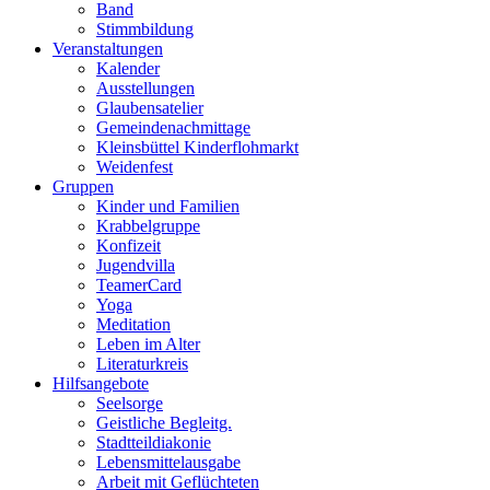
Band
Stimmbildung
Veranstaltungen
Kalender
Ausstellungen
Glaubensatelier
Gemeindenachmittage
Kleinsbüttel Kinder­flohmarkt
Weidenfest
Gruppen
Kinder und Familien
Krabbelgruppe
Konfizeit
Jugendvilla
TeamerCard
Yoga
Meditation
Leben im Alter
Literaturkreis
Hilfsangebote
Seelsorge
Geistliche Begleitg.
Stadtteildiakonie
Lebensmittelausgabe
Arbeit mit Geflüchteten