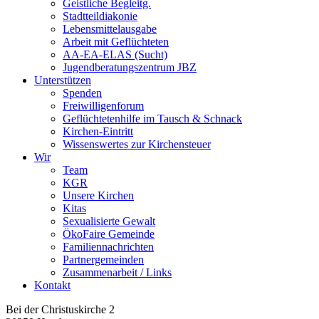
Geistliche Begleitg.
Stadtteildiakonie
Lebensmittelausgabe
Arbeit mit Geflüchteten
AA-EA-ELAS (Sucht)
Jugendberatungs­zentrum JBZ
Unterstützen
Spenden
Freiwilligenforum
Geflüchtetenhilfe im Tausch & Schnack
Kirchen-Eintritt
Wissenswertes zur Kirchensteuer
Wir
Team
KGR
Unsere Kirchen
Kitas
Sexualisierte Gewalt
ÖkoFaire Gemeinde
Familiennachrichten
Partnergemeinden
Zusammenarbeit / Links
Kontakt
Bei der Christuskirche 2