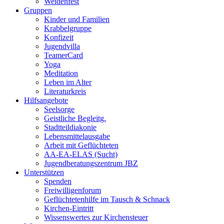
Weidenfest
Gruppen
Kinder und Familien
Krabbelgruppe
Konfizeit
Jugendvilla
TeamerCard
Yoga
Meditation
Leben im Alter
Literaturkreis
Hilfsangebote
Seelsorge
Geistliche Begleitg.
Stadtteildiakonie
Lebensmittelausgabe
Arbeit mit Geflüchteten
AA-EA-ELAS (Sucht)
Jugendberatungs­zentrum JBZ
Unterstützen
Spenden
Freiwilligenforum
Geflüchtetenhilfe im Tausch & Schnack
Kirchen-Eintritt
Wissenswertes zur Kirchensteuer