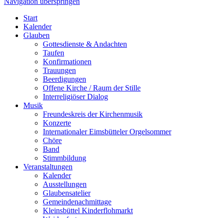
Navigation überspringen
Start
Kalender
Glauben
Gottesdienste & Andachten
Taufen
Konfirmationen
Trauungen
Beerdigungen
Offene Kirche / Raum der Stille
Interreligiöser Dialog
Musik
Freundeskreis der Kirchenmusik
Konzerte
Internationaler Eimsbütteler Orgelsommer
Chöre
Band
Stimmbildung
Veranstaltungen
Kalender
Ausstellungen
Glaubensatelier
Gemeindenachmittage
Kleinsbüttel Kinder­flohmarkt