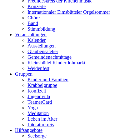
Freundeskreis der Kirchenmusik
Konzerte
Internationaler Eimsbütteler Orgelsommer
Chöre
Band
Stimmbildung
Veranstaltungen
Kalender
Ausstellungen
Glaubensatelier
Gemeindenachmittage
Kleinsbüttel Kinder­flohmarkt
Weidenfest
Gruppen
Kinder und Familien
Krabbelgruppe
Konfizeit
Jugendvilla
TeamerCard
Yoga
Meditation
Leben im Alter
Literaturkreis
Hilfsangebote
Seelsorge