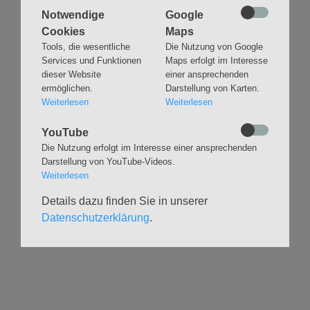
Notwendige
Google
Cookies
Maps
Tools, die wesentliche
Die Nutzung von Google
Navigation
GLAUBEN
MUSIK
Services und Funktionen
Maps erfolgt im Interesse
überspringen
dieser Website
einer ansprechenden
Gottesdienste &
Freundeskreis der
ermöglichen.
Darstellung von Karten.
Andachten
Kirchenmusik
Weiterlesen
Weiterlesen
Taufen
Konzerte
Konfirmationen
Internationaler
YouTube
Eimsbütteler
Trauungen
Die Nutzung erfolgt im Interesse einer ansprechenden
Orgelsommer
Darstellung von YouTube-Videos.
Beerdigungen
Chöre
Weiterlesen
Offene Kirche / Raum der
Band
Stille
Details dazu finden Sie in unserer
Stimmbildung
Interreligiöser Dialog
Datenschutzerklärung
.
VERANSTALTUNGEN
GRUPPEN
Kalender
Kinder und Familien
Ausstellungen
Krabbelgruppe
Glaubensatelier
Konfizeit