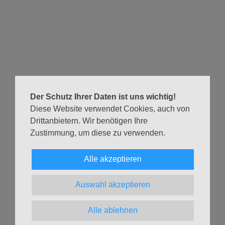
Es ist ziemlich schwierig, sich vorzunehmen, nur noch
wohlwollend und liebevoll mit sich uns anderen
umzugehen. Doch es gibt einen Weg, das nach und nach
einzuüben, damit uns die Kräfte, die uns und andere klein
machen, nicht immer wieder dazwischen kommen. Zu
dieser Herzenshaltung passt ganz wunderbar, zwei
unserer Teammitglieder des Segens zu vergewissern, mit
Der Schutz Ihrer Daten ist uns wichtig!
dem sie ihr Amt ausüben. Es sind zwei leuchtende
Diese Website verwendet Cookies, auch von
Menschen, die in unserer Kirchengemeinde für andere da
Drittanbietern. Wir benötigen Ihre
sind, sie sehen, ihnen Hilfe anbieten und das mit einer
Zustimmung, um diese zu verwenden.
Haltung und Hingabe, die mich immer wieder sehr berührt.
Eine Übersicht über alle Gottesdiensttermine im aktuellen
Alle akzeptieren
Monat findest Du auf der Seite
Gottesdienste & Andachten
.
Auswahl akzeptieren
Zurück
Alle ablehnen