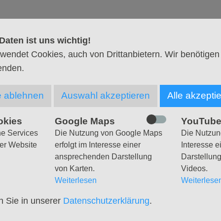
 mehr Infos
Daten ist uns wichtig!
0.00 Uhr an der Christuskirche und starten gemeinsam
wendet Cookies, auch von Drittanbietern. Wir benötigen
und vier Stunden.
enden.
Bedarf Eintritt oder Verpflegung.
e ablehnen
Auswahl akzeptieren
Alle akzepti
tenwerder
okies
Google Maps
YouTub
Jahr "umsonst und draußen" vor der Winterpause sind wi
he Services
Die Nutzung von Google Maps
Die Nutzung
 Wir hoffen auf einen sonnigen Oktobertag und wo
er Website
erfolgt im Interesse einer
Interesse 
im Café mit Elbblick verweilen. Treffpunkt: 10.00 Uhr
ansprechenden Darstellung
Darstellun
von Karten.
Videos.
Weiterlesen
Weiterlese
insam unterwegs" in die Winterpause. Im Frühjahr star
n Sie in unserer
Datenschutzerklärung
.
außen".