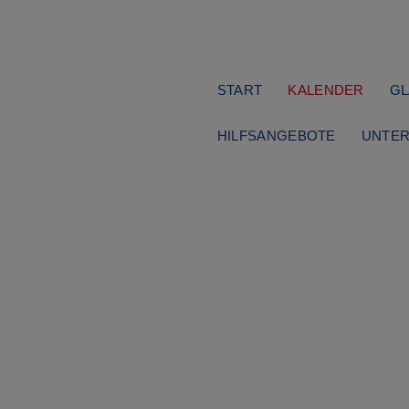
Navigation
START
KALENDER
GL
überspringen
HILFSANGEBOTE
UNTER
Ausflüge
Donnerstag, 13.10.2022
10:00 Uhr
meinsam unterwe