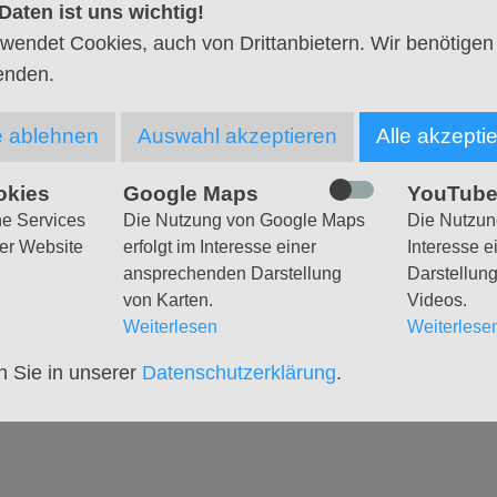
Daten ist uns wichtig!
 mehr Infos
wendet Cookies, auch von Drittanbietern. Wir benötigen
enden.
an der Apostelkirche.
meinsames Mittagessen und Kaffeetrinken, Busfahrt du
e ablehnen
Auswahl akzeptieren
Alle akzepti
orden“.
okies
Google Maps
YouTub
ezahlt werden)
he Services
Die Nutzung von Google Maps
Die Nutzung
er Website
erfolgt im Interesse einer
Interesse 
g bei Karin Kluck:
ansprechenden Darstellung
Darstellun
von Karten.
Videos.
e
Weiterlesen
Weiterlese
n Sie in unserer
Datenschutzerklärung
.
WIG
HLESWIGER DOM