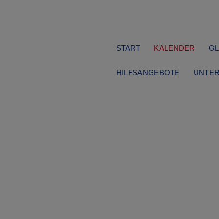
Navigation
START
KALENDER
GL
überspringen
HILFSANGEBOTE
UNTER
Ausflüge
Dienstag, 11.10.2022
09:30 Uhr
sflug nach Schles