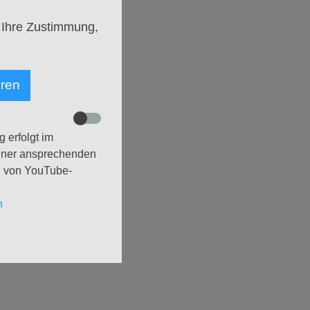
 Ihre Zustimmung,
rch die Landschaft zwischen
eren
e
 erfolgt im
einer ansprechenden
g von YouTube-
n