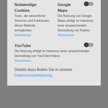
Notwendige
Google
Cookies
Maps
Tools, die wesentliche
Die Nutzung von Google
Navigation
GLAUBEN
MUSIK
Services und Funktionen
Maps erfolgt im Interesse
überspringen
dieser Website
einer ansprechenden
Gottesdienste &
Freundeskreis der
ermöglichen.
Darstellung von Karten.
Andachten
Kirchenmusik
Weiterlesen
Weiterlesen
Taufen
Konzerte
Konfirmationen
Internationaler
YouTube
Eimsbütteler
Trauungen
Die Nutzung erfolgt im Interesse einer ansprechenden
Orgelsommer
Darstellung von YouTube-Videos.
Beerdigungen
Chöre
Weiterlesen
Offene Kirche / Raum der
Band
Stille
Details dazu finden Sie in unserer
Stimmbildung
Interreligiöser Dialog
Datenschutzerklärung
.
VERANSTALTUNGEN
GRUPPEN
Kalender
Kinder und Familien
Ausstellungen
Krabbelgruppe
Glaubensatelier
Konfizeit