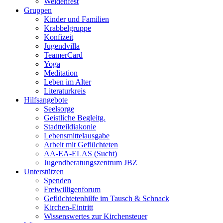
Weidenfest
Gruppen
Kinder und Familien
Krabbelgruppe
Konfizeit
Jugendvilla
TeamerCard
Yoga
Meditation
Leben im Alter
Literaturkreis
Hilfsangebote
Seelsorge
Geistliche Begleitg.
Stadtteildiakonie
Lebensmittelausgabe
Arbeit mit Geflüchteten
AA-EA-ELAS (Sucht)
Jugendberatungs­zentrum JBZ
Unterstützen
Spenden
Freiwilligenforum
Geflüchtetenhilfe im Tausch & Schnack
Kirchen-Eintritt
Wissenswertes zur Kirchensteuer