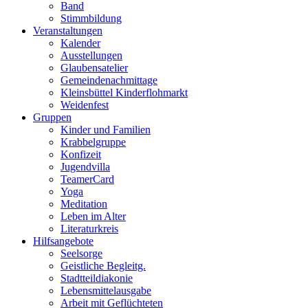
Band
Stimmbildung
Veranstaltungen
Kalender
Ausstellungen
Glaubensatelier
Gemeindenachmittage
Kleinsbüttel Kinder­flohmarkt
Weidenfest
Gruppen
Kinder und Familien
Krabbelgruppe
Konfizeit
Jugendvilla
TeamerCard
Yoga
Meditation
Leben im Alter
Literaturkreis
Hilfsangebote
Seelsorge
Geistliche Begleitg.
Stadtteildiakonie
Lebensmittelausgabe
Arbeit mit Geflüchteten