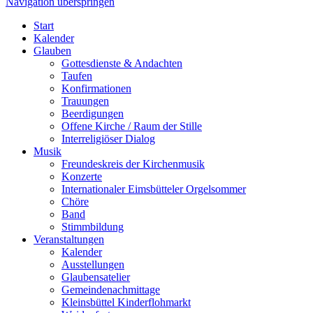
Navigation überspringen
Start
Kalender
Glauben
Gottesdienste & Andachten
Taufen
Konfirmationen
Trauungen
Beerdigungen
Offene Kirche / Raum der Stille
Interreligiöser Dialog
Musik
Freundeskreis der Kirchenmusik
Konzerte
Internationaler Eimsbütteler Orgelsommer
Chöre
Band
Stimmbildung
Veranstaltungen
Kalender
Ausstellungen
Glaubensatelier
Gemeindenachmittage
Kleinsbüttel Kinder­flohmarkt