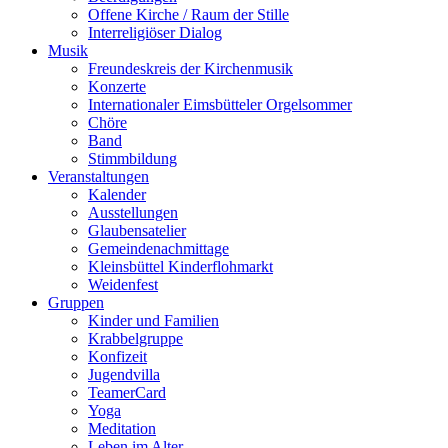
Offene Kirche / Raum der Stille
Interreligiöser Dialog
Musik
Freundeskreis der Kirchenmusik
Konzerte
Internationaler Eimsbütteler Orgelsommer
Chöre
Band
Stimmbildung
Veranstaltungen
Kalender
Ausstellungen
Glaubensatelier
Gemeindenachmittage
Kleinsbüttel Kinder­flohmarkt
Weidenfest
Gruppen
Kinder und Familien
Krabbelgruppe
Konfizeit
Jugendvilla
TeamerCard
Yoga
Meditation
Leben im Alter