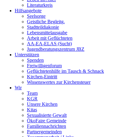
Literaturkreis
Hilfsangebote
Seelsorge
Geistliche Begleitg.
Stadtteildiakonie
Lebensmittelausgabe
Arbeit mit Geflüchteten
AA-EA-ELAS (Sucht)
Jugendberatungs­zentrum JBZ
Unterstützen
Spenden
Freiwilligenforum
Geflüchtetenhilfe im Tausch & Schnack
Kirchen-Eintritt
Wissenswertes zur Kirchensteuer
Wir
Team
KGR
Unsere Kirchen
Kitas
Sexualisierte Gewalt
ÖkoFaire Gemeinde
Familiennachrichten
Partnergemeinden